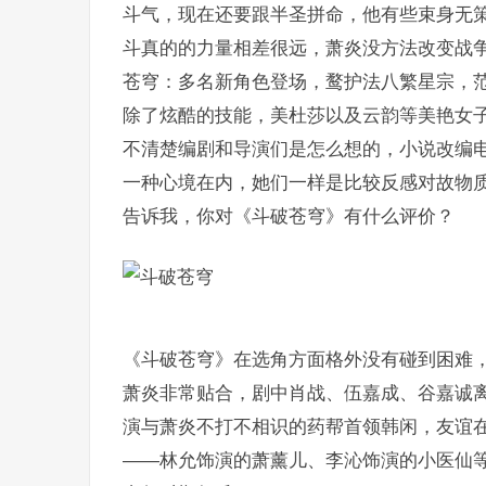
斗气，现在还要跟半圣拼命，他有些束身无
斗真的的力量相差很远，萧炎没方法改变战
苍穹：多名新角色登场，鹜护法八繁星宗，
除了炫酷的技能，美杜莎以及云韵等美艳女
不清楚编剧和导演们是怎么想的，小说改编
一种心境在内，她们一样是比较反感对故物
告诉我，你对《斗破苍穹》有什么评价？
《斗破苍穹》在选角方面格外没有碰到困难，
萧炎非常贴合，剧中肖战、伍嘉成、谷嘉诚离
演与萧炎不打不相识的药帮首领韩闲，友谊在
——林允饰演的萧薰儿、李沁饰演的小医仙