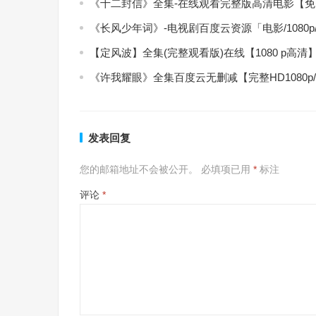
《十二封信》全集-在线观看完整版高清电影【
《长风少年词》-电视剧百度云资源「电影/1080
【定风波】全集(完整观看版)在线【1080 p高清
《许我耀眼》全集百度云无删减【完整HD1080p
发表回复
您的邮箱地址不会被公开。
必填项已用
*
标注
评论
*