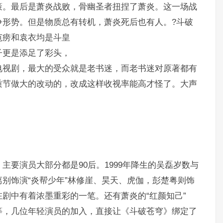
策。最后是萧炎战败，骨幽圣者扭捏了萧炎。这一场战
争形势。但是物质总有转机，萧炎死后也有人。?斗破
范痨和袁衣均是斗皇
子更是添足了彩头，
电视剧，最大的受众就是老书迷，而老书迷对原著都有
质节做大的改动的，改成这样收视率能高才怪了。大声
主要演员大部分都是90后。1999年降生的吴磊岁数与
别饰演“炎帮少年”林修崖、昊天、虎伽，彭楚粤则饰
剧中有着浓墨重彩的一笔。还有萧炎的“红颜知己”
等，几位年轻演员的加入，直接让《斗破苍穹》绑定了