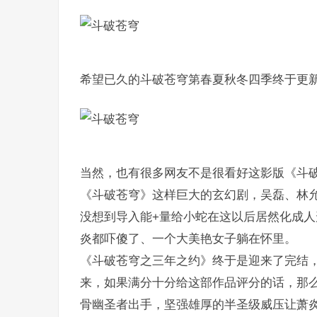
希望已久的斗破苍穹第春夏秋冬四季终于更
当然，也有很多网友不是很看好这影版《斗
《斗破苍穹》这样巨大的玄幻剧，吴磊、林允的
没想到导入能+量给小蛇在这以后居然化成
炎都吓傻了、一个大美艳女子躺在怀里。
《斗破苍穹之三年之约》终于是迎来了完结
来，如果满分十分给这部作品评分的话，那
骨幽圣者出手，坚强雄厚的半圣级威压让萧