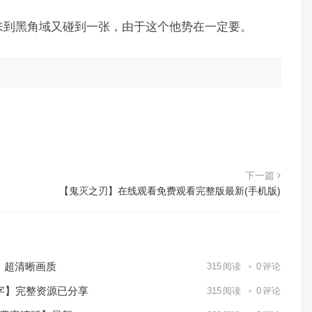
来到黑角域又碰到一张，由于这个他势在一定要。
。
下一篇
【鬼灭之刃】在线观看免费观看完整版最新(手机版)
）超清晰画质
315
阅读
0
评论
中字】完整资源已分享
315
阅读
0
评论