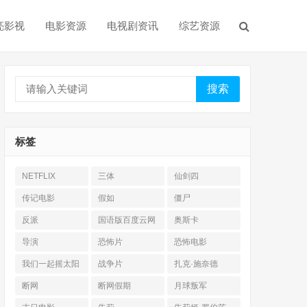
亮影视
电影资源
电视剧资讯
综艺资源
搜索
标签
NETFLIX
三体
仙剑四
传记电影
假如
僵尸
反派
国语版百度云网
奥斯卡
盘
导演
恐怖片
恐怖电影
我们一起摇太阳
战争片
扎克·施奈德
断网
断网假期
月球叛军