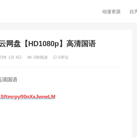
动漫资源
比
网盘【HD1080p】高清国语
23年 1月 4日
198
阅读
0
评论
高清国语
01SftmrpyfI0nXxJwneLM