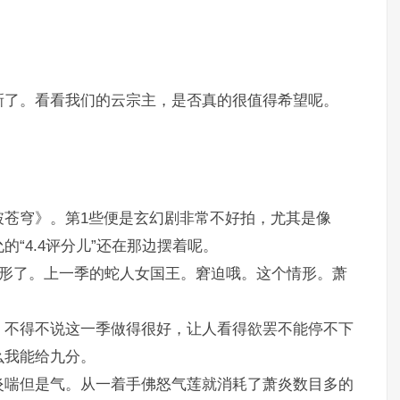
新了。看看我们的云宗主，是否真的很值得希望呢。
破苍穹》。第1些便是玄幻剧非常不好拍，尤其是像
“4.4评分儿”还在那边摆着呢。
人形了。上一季的蛇人女国王。窘迫哦。这个情形。萧
，不得不说这一季做得很好，让人看得欲罢不能停不下
么我能给九分。
炎喘但是气。从一着手佛怒气莲就消耗了萧炎数目多的