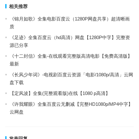
相关推荐
《锦月如歌》全集电影百度云（1280P网盘共享）超清晰画
质
《足迹》全集百度云（hd高清）网盘【1280P中字】完整资
源已分享
《十二封信》全集-在线观看完整版高清电影【免费高清版】
最新
《长风少年词》-电视剧百度云资源「电影/1080p/高清」云网
盘下载
【定风波】全集(完整观看版)在线【1080 p高清】
《许我耀眼》全集百度云无删减【完整HD1080p/MP4中字】
云网盘
发表回复