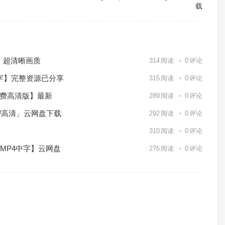
载
）超清晰画质
314
阅读
0
评论
中字】完整资源已分享
315
阅读
0
评论
免费高清版】最新
289
阅读
0
评论
p/高清」云网盘下载
292
阅读
0
评论
】
310
阅读
0
评论
/MP4中字】云网盘
276
阅读
0
评论