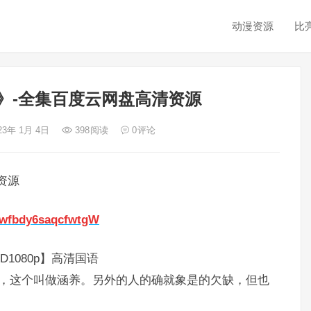
动漫资源
比
》-全集百度云网盘高清资源
23年 1月 4日
398
阅读
0
评论
资源
dewfbdy6saqcfwtgW
1080p】高清国语
分，这个叫做涵养。另外的人的确就象是的欠缺，但也