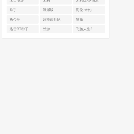
末日电影
朱莉
朱莉娅·罗伯茨
杀手
泄漏版
海伦·米伦
祈今朝
超能敢死队
输赢
迅雷BT种子
郊游
飞驰人生2