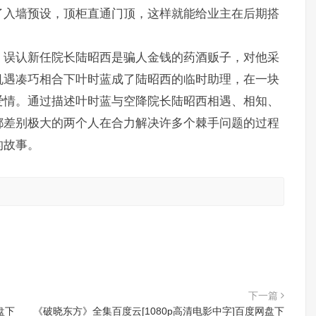
了入墙预设，顶柜直通门顶，这样就能给业主在后期搭
，误认新任院长陆昭西是骗人金钱的药酒贩子，对他采
机遇凑巧相合下叶时蓝成了陆昭西的临时助理，在一块
爱情。通过描述叶时蓝与空降院长陆昭西相遇、相知、
都差别极大的两个人在合力解决许多个棘手问题的过程
的故事。
。
下一篇
盘下
《破晓东方》全集百度云[1080p高清电影中字]百度网盘下