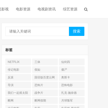
亮影视
电影资源
电视剧资讯
综艺资源
搜索
标签
NETFLIX
三体
仙剑四
传记电影
假如
僵尸
反派
国语版百度云网
奥斯卡
盘
导演
恐怖片
恐怖电影
我们一起摇太阳
战争片
扎克·施奈德
断网
断网假期
月球叛军