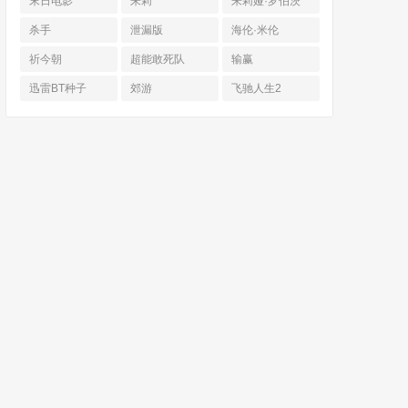
末日电影
朱莉
朱莉娅·罗伯茨
杀手
泄漏版
海伦·米伦
祈今朝
超能敢死队
输赢
迅雷BT种子
郊游
飞驰人生2