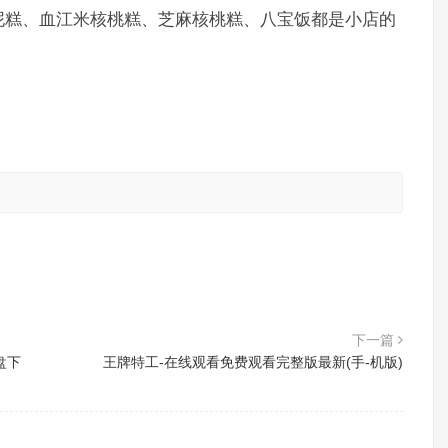
泥糕、血江米核桃糕、芝麻核桃糕、八宝饭都是小店的
。
下一篇
盘下
王牌特工-在线观看免费观看完整版最新(手-机版)