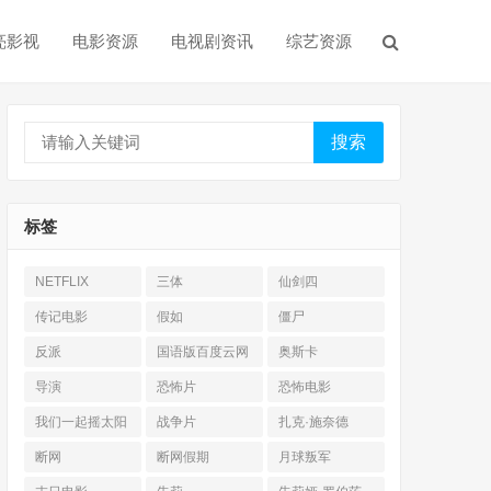
亮影视
电影资源
电视剧资讯
综艺资源
搜索
标签
NETFLIX
三体
仙剑四
传记电影
假如
僵尸
反派
国语版百度云网
奥斯卡
盘
导演
恐怖片
恐怖电影
我们一起摇太阳
战争片
扎克·施奈德
断网
断网假期
月球叛军