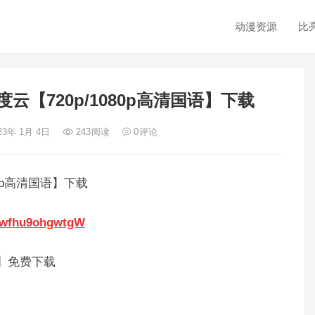
动漫资源
比
【720p/1080p高清国语】下载
23年 1月 4日
243
阅读
0
评论
0p高清国语】下载
dewfhu9ohgwtgW
】免费下载