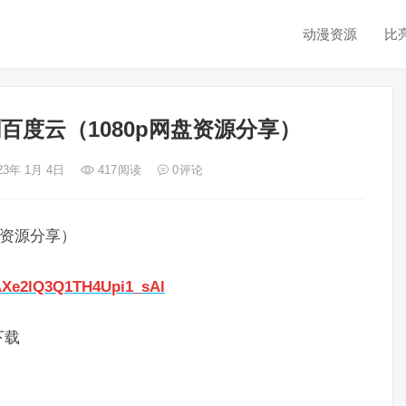
动漫资源
比
百度云（1080p网盘资源分享）
23年 1月 4日
417
阅读
0
评论
盘资源分享）
9AXe2lQ3Q1TH4Upi1_sAl
下载