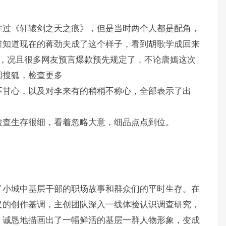
作过《轩辕剑之天之痕》，但是当时两个人都是配角，
谁知道现在的蒋劲夫成了这个样子，看到胡歌学成回来
的，况且很多网友预言爆款预先规定了，不论唐嫣这次
回搜狐，检查更多
不甘心，以及对李来有的稍稍不称心，全部表示了出
检查生存很细，看着忽略大意，细品点点到位。
了小城中基层干部的职场故事和群众们的平时生存。在
义的创作基调，主创团队深入一线体验认识调查研究，
，诚恳地描画出了一幅鲜活的基层一群人物形象，变成