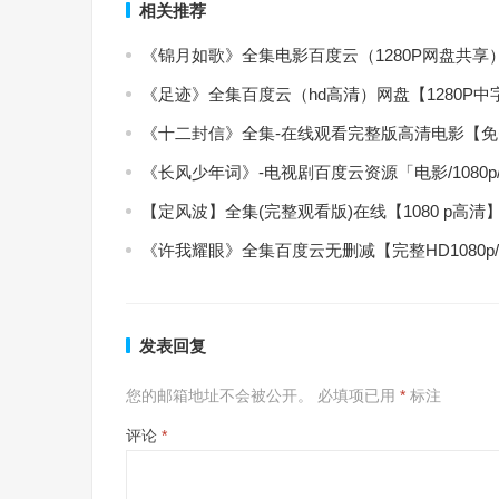
相关推荐
《锦月如歌》全集电影百度云（1280P网盘共享
《足迹》全集百度云（hd高清）网盘【1280P
《十二封信》全集-在线观看完整版高清电影【
《长风少年词》-电视剧百度云资源「电影/1080
【定风波】全集(完整观看版)在线【1080 p高清
《许我耀眼》全集百度云无删减【完整HD1080p
发表回复
您的邮箱地址不会被公开。
必填项已用
*
标注
评论
*