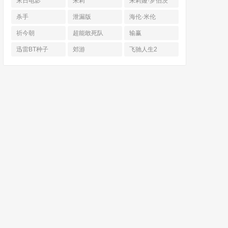
末日电影
朱莉
朱莉娅·罗伯茨
杀手
泄漏版
海伦·米伦
祈今朝
超能敢死队
输赢
迅雷BT种子
郊游
飞驰人生2