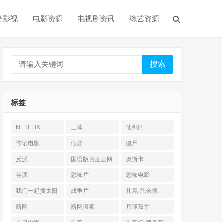
亮影视
电影资源
电视剧资讯
综艺资源
搜索
标签
NETFLIX
三体
仙剑四
传记电影
假如
僵尸
反派
国语版百度云网
奥斯卡
盘
导演
恐怖片
恐怖电影
我们一起摇太阳
战争片
扎克·施奈德
断网
断网假期
月球叛军