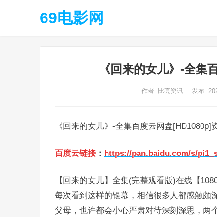
69电影网
《回来的女儿》-全集百度
作者:
比亮资讯
发布: 20
《回来的女儿》-全集百度云网盘[HD1080p
百度云链接
：
https://pan.baidu.com/s/pi
【回来的女儿】全集(完整观看版)在线【1080
每次看到这样的银幕，相信很多人都感触颇
父母，也许都会小心严肃对待深刻深思，两