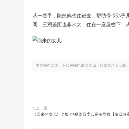
从一着手，陈姨妈想住进去，帮助带带孙子
同，三观差距也非常大，住在一座屋檐下，
本文来自网络，不代表69电影网立场，转载请注明出处
上一篇
《回来的女儿》全集-电视剧百度云高清网盘【资源分