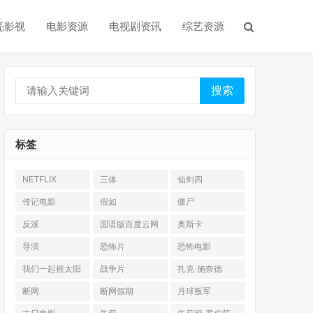
亮影视
电影资源
电视剧资讯
综艺资源
搜索
标签
NETFLIX
三体
仙剑四
传记电影
假如
僵尸
反派
国语版百度云网
奥斯卡
盘
导演
恐怖片
恐怖电影
我们一起摇太阳
战争片
扎克·施奈德
断网
断网假期
月球叛军