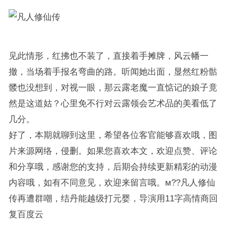
见此情形，红拂也不装了，直接着手摊牌，风云幡一
撤，当场着手报名弯曲的路。听闻她出面，显然红粉骷
髅也没想到，对视一眼，那云露老魔一直惦记的娘子竟
然是这道姑？心里免不行对云露领会艺术品的美看低了
几分。
好了，本期就聊到这里，希望各位客官能够喜欢哦，图
片来源网络，侵删。如果您喜欢本文，欢迎点赞、评论
和分享哦，感谢您的支持，后期会持续更新精彩的动漫
内容哦，如有不同意见，欢迎来留言哦。м??凡人修仙
传再遭群嘲，结丹能越级打元婴，导演用11字高情商回
复百度云