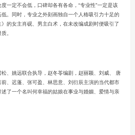
度一定不会低，口碑却各有各命，“专业性”一定是该
高低。同时，专业之外刻画独自一个人格吸引力十足的
生》的女主肖砚、男主白术，在未改编成剧时便吸引了
潜质。
松、姚远联合执导，赵冬苓编剧，赵丽颖、刘威、 唐
喜前、迟蓬、张可盈、林思意、刘衍辰主演的当代都市
讲述了一个名叫何幸福的姑娘在事业与婚姻、爱情与亲