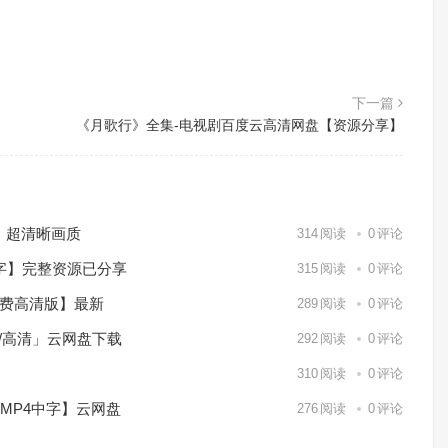
下一篇
《月歌行》全集-电视剧百度云高清网盘【资源分享】
）超清晰画质
314
阅读
0
评论
中字】完整资源已分享
315
阅读
0
评论
免费高清版】最新
289
阅读
0
评论
p/高清」云网盘下载
292
阅读
0
评论
】
310
阅读
0
评论
/MP4中字】云网盘
276
阅读
0
评论