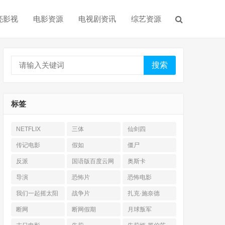
亮影视
电影资源
电视剧资讯
综艺资源
搜索
标签
NETFLIX
三体
仙剑四
传记电影
假如
僵尸
反派
国语版百度云网
奥斯卡
盘
导演
恐怖片
恐怖电影
我们一起摇太阳
战争片
扎克·施奈德
断网
断网假期
月球叛军