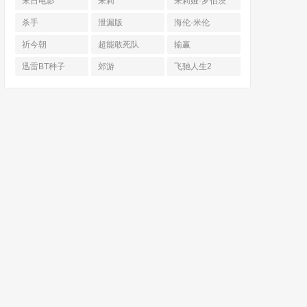
末日电影
朱莉
朱莉娅·罗伯茨
杀手
泄漏版
海伦·米伦
祈今朝
超能敢死队
输赢
迅雷BT种子
郊游
飞驰人生2