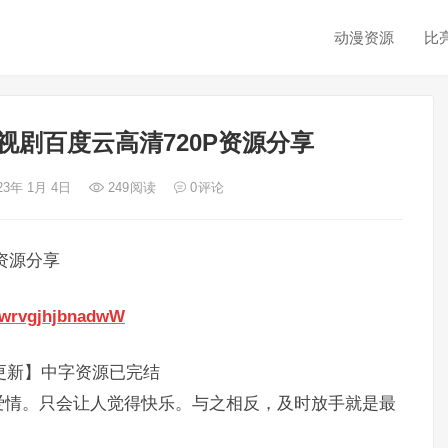
动漫资源
比
视剧百度云高清720P资源分享
23年 1月 4日
249
阅读
0
评论
资源分享
dewrvgjhjbnadwW
已更新】中字资源已完结
爱情。只会让人觉得快乐。与之相反，及时放手就是最