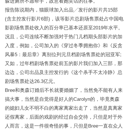
躲进厕所不愿帮手，故意看她笑话的往事。
报告陈说期内，猫眼球加入出品╱发行的影片共15部
(含主控发行影片6部)，该等影片总剧场售票处占中国电
影剧场售票处收入的百分率已基本还原至2019年水平。
况且，公司连续不断加强对于热门儿档期头部影片的加
入度，例如，公司加入的《穿过冬季拥抱你》和《反贪
风暴5：最后章》离别位列元旦档剧场售票处的冠亚军;
又如，过年档剧场售票处前五的影片我们加入三部，那
边边，公司出品及主控发行的《这个杀手不太冷静》总
剧场售票处达26.3亿元。
Bree和奥森订婚后不长就要婚姻了，当然免不能有人来
搞大事，当然是自觉得是好人的Carolyn的，毕竟奥森
的媳妇儿女不明不白的离家离家出走了，当然是真离家
还假离家，后面的戏剧的经过自会交待，只但是对于外
人而言，这是一件很奇怪的事，只但是Bree一直在众人