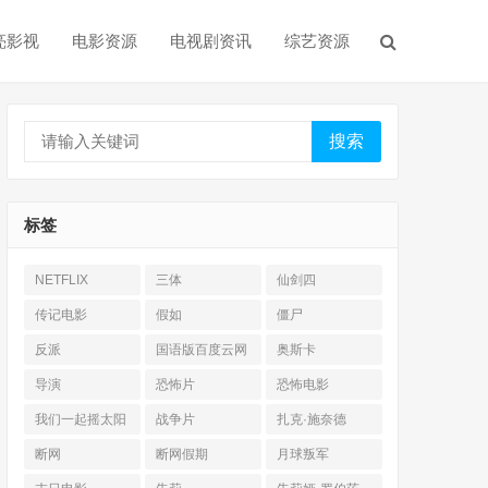
亮影视
电影资源
电视剧资讯
综艺资源
搜索
标签
NETFLIX
三体
仙剑四
传记电影
假如
僵尸
反派
国语版百度云网
奥斯卡
盘
导演
恐怖片
恐怖电影
我们一起摇太阳
战争片
扎克·施奈德
断网
断网假期
月球叛军