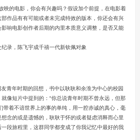
尚未放映的电影，你会有兴趣吗？假设加个前提，在电影着
这部作品有有可能或者未完成特效的版本，你还会有兴
会影响电影创作者后期的内里本质意义调整，是否又能
处纪录，陈飞宇成千禧一代新钦佩对象
网友青年时期的回想，书中以耿耿和余淮为中心的校园
就像短片中提到的：“你总说青年时期不曾永远，但那
们带着不谙世界上的事的单纯，用一腔赤诚的真心，毫
是想念的或是遗憾的，耿耿于怀的或者疑虑消释而心里
后一段旅程里，这群同学都变成了你我记忆中最好的我