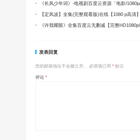
《长风少年词》-电视剧百度云资源「电影/1080
【定风波】全集(完整观看版)在线【1080 p高清
《许我耀眼》全集百度云无删减【完整HD1080p
发表回复
您的邮箱地址不会被公开。
必填项已用
*
标注
评论
*