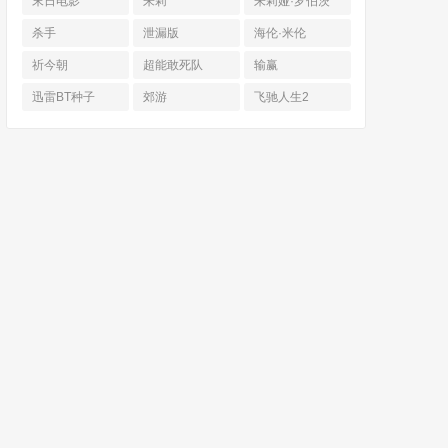
末日电影
朱莉
朱莉娅·罗伯茨
杀手
泄漏版
海伦·米伦
祈今朝
超能敢死队
输赢
迅雷BT种子
郊游
飞驰人生2