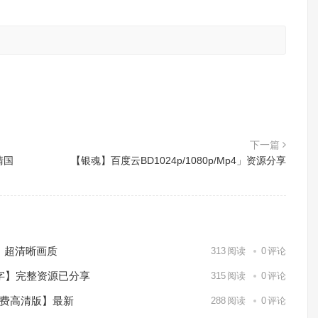
。
下一篇
清国
【银魂】百度云BD1024p/1080p/Mp4」资源分享
）超清晰画质
313
阅读
0
评论
中字】完整资源已分享
315
阅读
0
评论
免费高清版】最新
288
阅读
0
评论