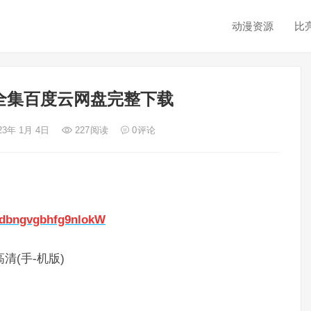
动漫资源
比
全集百度云网盘完整下载
23年 1月 4日
227
阅读
0
评论
dedbngvgbhfg9nlokW
清(手-机版)