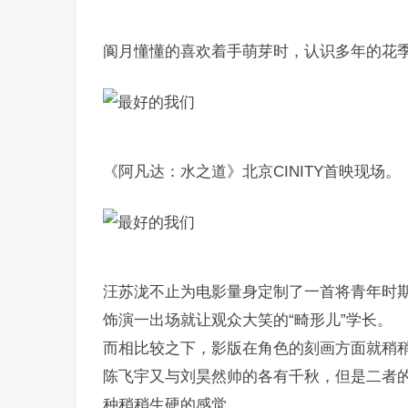
阆月懂懂的喜欢着手萌芽时，认识多年的花
《阿凡达：水之道》北京CINITY首映现场。
汪苏泷不止为电影量身定制了一首将青年时
饰演一出场就让观众大笑的“畸形儿”学长。
而相比较之下，影版在角色的刻画方面就稍
陈飞宇又与刘昊然帅的各有千秋，但是二者
种稍稍生硬的感觉。