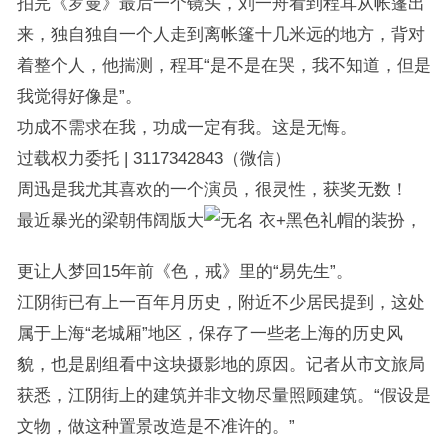
拍完《罗曼》最后一个镜头，刘一舟看到程耳从帐篷出
来，独自独自一个人走到离帐篷十几米远的地方，背对
着整个人，他揣测，程耳“是不是在哭，我不知道，但是
我觉得好像是”。
功成不需求在我，功成一定有我。这是无悔。
过载权力委托 | 3117342843（微信）
周迅是我尤其喜欢的一个演员，很灵性，获奖无数！
最近暴光的梁朝伟阔版大
衣+黑色礼帽的装扮，
更让人梦回15年前《色，戒》里的“易先生”。
江阴街已有上一百年月历史，附近不少居民提到，这处
属于上海“老城厢”地区，保存了一些老上海的历史风
貌，也是剧组看中这块摄影地的原因。记者从市文旅局
获悉，江阴街上的建筑并非文物尽量照顾建筑。“假设是
文物，做这种置景改造是不准许的。”