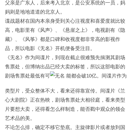
父亲是广东人，后来考入北京，是公安系统的一员，妈
妈则是地地道道的北京人。
谍战题材在国内本亲身受到关心注视度和喜爱度就比较
高，电影里有《风声》、《悬崖之上》，电视剧有《隐
藏》、《风筝》都是口碑和收视度都非常高的影视作
品，所以电影《无名》开机便备受注目。
《无名》作为间谍片，到现在截止很难预先揣测其剧场
售票处，但博纳出品已经大卖的标签，所以这部电影的
剧场售票处最低有可
能都会破10亿。间谍片作为
类型片，受众整体不大，看来还得靠宣传。间谍片《兰
心大剧院》正在热映，剧场售票处大相径庭，看来类型
片要想大卖，还得看怎么样制造，能否戳中观众的领会
艺术品的美。
不论怎么排，确定不移它垫底。主旋律影片或者放到国