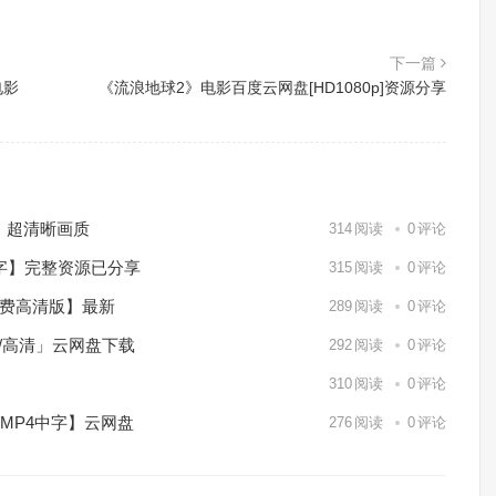
下一篇
电影
《流浪地球2》电影百度云网盘[HD1080p]资源分享
）超清晰画质
314
阅读
0
评论
中字】完整资源已分享
315
阅读
0
评论
免费高清版】最新
289
阅读
0
评论
p/高清」云网盘下载
292
阅读
0
评论
】
310
阅读
0
评论
/MP4中字】云网盘
276
阅读
0
评论