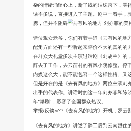
杂的情绪涌留心上，断了线的泪珠落下，哭
话不多说，直接进入了主题。剧中一着手，
腮，但并不阻碍
刘亦菲的美
诸位观众老爷，你们有着手追《去有风的地
配角方面还有一些听起来评价不大的真的的
在群众大礼堂多次主演过话剧《刘胡兰》的
辞去了工作，去云苗村的有风小院修整。停
内娱这么大，能不能包容一个这样性格、又
但是好在的是《去有风的地方》两位主演刘
出手的代表作。讲话时的这一年刘亦菲和陈
年“爆剧”，形容了全国群众热议。
举报/反馈м??《去有风的地方》开机，罗
《去有风的地方》讲述了辞工后到云南暂住