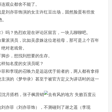
得连观众都舍不能了。
就是刘亦菲饰演的女主许红豆出场，固然脸蛋有些发
艳。
方》吗？热烈欢迎在评论区留言，一块儿聊聊吧。
力量派演员，比如吴彦姝这位老祖母，那可是上个百年
，绝对老戏骨。
下脚步，想找到想要的生存。
这样知名度的女演员呢？
亦菲和李现的召唤力是远远优于前者的，两人都有拿得
晓主演的《梦华录》甚至于被官方定义为讲话时的这一
云熙沈月搭档，张子枫营销
失败百度云
的刘亦菲（刘亦菲饰），不测碰到了谢之遥（李现