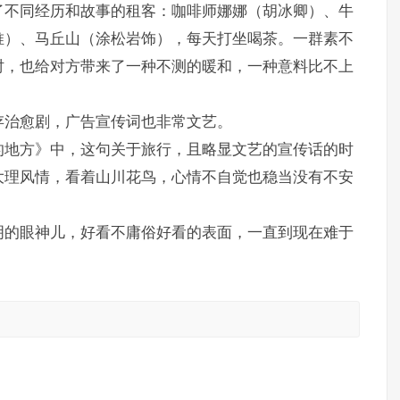
了不同经历和故事的租客：咖啡师娜娜（胡冰卿）、牛
唯）、马丘山（涂松岩饰），每天打坐喝茶。一群素不
时，也给对方带来了一种不测的暖和，一种意料比不上
存治愈剧，广告宣传词也非常文艺。
的地方》中，这句关于旅行，且略显文艺的宣传话的时
大理风情，看着山川花鸟，心情不自觉也稳当没有不安
明的眼神儿，好看不庸俗好看的表面，一直到现在难于
。