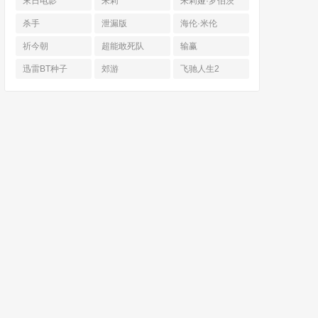
末日电影
朱莉
朱莉娅·罗伯茨
杀手
泄漏版
海伦·米伦
祈今朝
超能敢死队
输赢
迅雷BT种子
郊游
飞驰人生2