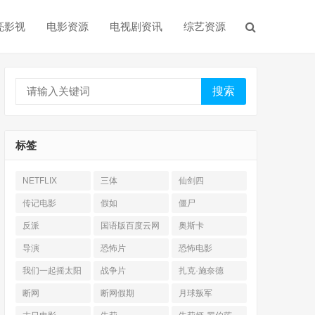
亮影视
电影资源
电视剧资讯
综艺资源
搜索
标签
NETFLIX
三体
仙剑四
传记电影
假如
僵尸
反派
国语版百度云网
奥斯卡
盘
导演
恐怖片
恐怖电影
我们一起摇太阳
战争片
扎克·施奈德
断网
断网假期
月球叛军