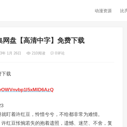
动漫资源
比
集网盘【高清中字】免费下载
23年 1月 26日
210
阅读
0
评论
费下载
5ylyOWVnvbp1I5xMID6AzQ
3
饼就盯着许红豆，怜惜兮兮，不给都非常为难情。
，许红豆怅惋若失的抱着遗照，遗憾、迷茫、不舍，复