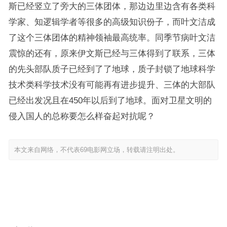
斯已经竖立了旁大的三体团体，那边边里边含有各类科
学家、知逻辑学者等很多的高级知识份子，而叶文洁成
了这个三体团体的精神领袖最高统率。同季节病叶文洁
震惊的还有，原来伊文斯已经与三体得到了联系，三体
的先头部队质子已经到了了地球，质子封锁了地球科学
技术类科学技术没有可能再有进步提升、三体的大部队
已经出发况且在450年以后到了地球。面对卫星文明的
侵入国人的总称要怎么样奋起对抗呢？
本文来自网络，不代表69电影网立场，转载请注明出处。