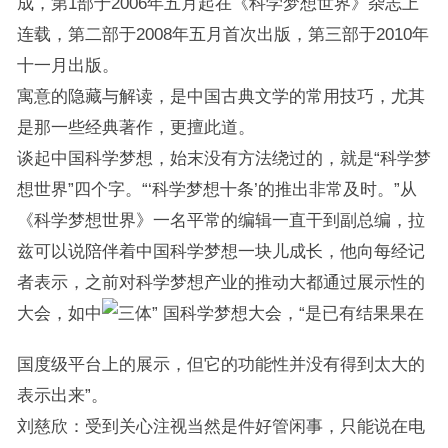
成，第1部于2006年五月起在《科学梦想世界》杂志上
连载，第二部于2008年五月首次出版，第三部于2010年
十一月出版。
寓意的隐藏与解读，是中国古典文学的常用技巧，尤其
是那一些经典著作，更擅此道。
谈起中国科学梦想，始末没有方法绕过的，就是“科学梦
想世界”四个字。“‘科学梦想十条’的推出非常及时。”从
《科学梦想世界》一名平常的编辑一直干到副总编，拉
兹可以说陪伴着中国科学梦想一块儿成长，他向每经记
者表示，之前对科学梦想产业的推动大都通过展示性的
大会，如中
国科学梦想大会，“是已有结果果在
国度级平台上的展示，但它的功能性并没有得到太大的
表示出来”。
刘慈欣：受到关心注视当然是件好管闲事，只能说在电