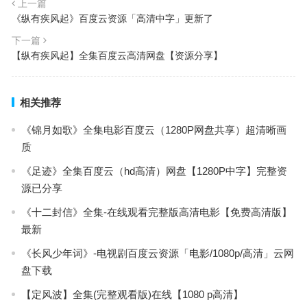
上一篇
《纵有疾风起》百度云资源「高清中字」更新了
下一篇
【纵有疾风起】全集百度云高清网盘【资源分享】
相关推荐
《锦月如歌》全集电影百度云（1280P网盘共享）超清晰画
质
《足迹》全集百度云（hd高清）网盘【1280P中字】完整资
源已分享
《十二封信》全集-在线观看完整版高清电影【免费高清版】
最新
《长风少年词》-电视剧百度云资源「电影/1080p/高清」云网
盘下载
【定风波】全集(完整观看版)在线【1080 p高清】