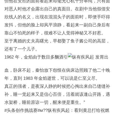
但他在安欣的面前看起来却毫无心机十分单纯，只有面
对恶人时他才会露出自己的真面目。在剧中当他假借安
欣线人的名义，出现在混混头子的面前时，即便手吓得
发抖，但他的脸上却风平浪静，看起来一副自己身后有
靠山不怕死的样子，很难不让人觉得神秘又不好惹。
至于离婚的丈夫高曙光，早都娶了鱼子酱公司的高层，
还有了一个儿子。
1962 年，金焰由于数目多酗酒引
发胃出
血，卧床不起，秦怡放下怨恨在病床边照顾了他二十晚
年，直到 1983 年金焰逝世，可以说是仁至义尽。
真正的强者，是夜深人静的时候把心掏出来自己缝缝补
补，睡一觉起来又是信心百倍，活着就该逢山开路，遇
水架桥，睡前原谅一切，醒来便是重生。”
#头条创作挑战赛#м??纵有疾风起：看到黄总打给祝燃