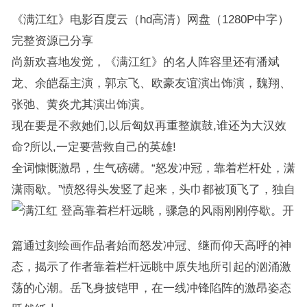
《满江红》电影百度云（hd高清）网盘（1280P中字）
完整资源已分享
尚新欢喜地发觉，《满江红》的名人阵容里还有潘斌
龙、余皑磊主演，郭京飞、欧豪友谊演出饰演，魏翔、
张弛、黄炎尤其演出饰演。
现在要是不救她们,以后匈奴再重整旗鼓,谁还为大汉效
命?所以,一定要营救自己的英雄!
全词慷慨激昂，生气磅礴。“怒发冲冠，靠着栏杆处，潇
潇雨歇。”愤怒得头发竖了起来，头巾都被顶飞了，独自
登高靠着栏杆远眺，骤急的风雨刚刚停歇。开
篇通过刻绘画作品者始而怒发冲冠、继而仰天高呼的神
态，揭示了作者靠着栏杆远眺中原失地所引起的汹涌激
荡的心潮。岳飞身披铠甲，在一线冲锋陷阵的激昂姿态