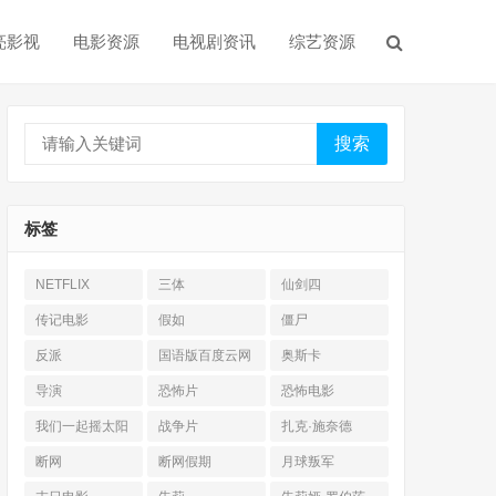
亮影视
电影资源
电视剧资讯
综艺资源
搜索
标签
NETFLIX
三体
仙剑四
传记电影
假如
僵尸
反派
国语版百度云网
奥斯卡
盘
导演
恐怖片
恐怖电影
我们一起摇太阳
战争片
扎克·施奈德
断网
断网假期
月球叛军