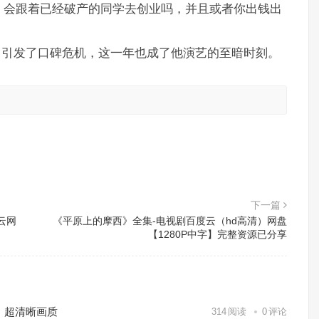
，会跟着已经破产的同学去创业吗，并且或者你出钱出
。
”，引发了口碑危机，这一年也成了他演艺的至暗时刻。
。
下一篇
云网
《平原上的摩西》全集-电视剧百度云（hd高清）网盘
【1280P中字】完整资源已分享
）超清晰画质
314
阅读
0
评论