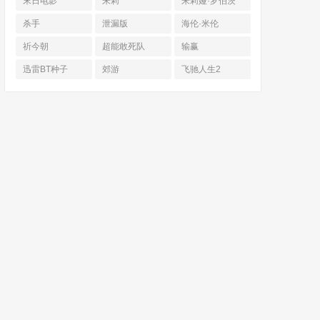
末日电影
朱莉
朱莉娅·罗伯茨
杀手
泄漏版
海伦·米伦
祈今朝
超能敢死队
输赢
迅雷BT种子
郊游
飞驰人生2