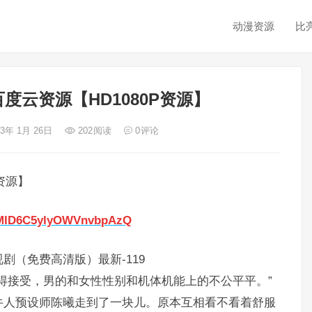
动漫资源
比
度云资源【HD1080P资源】
23年 1月 26日
202
阅读
0
评论
资源】
I5xMID6C5ylyOWVnvbpAzQ
剧（免费高清版）最新-119
得接受，男的和女性性别和机体机能上的不公平平。”
牛人预设师陈曦走到了一块儿。原本互相看不看着舒服