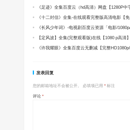
《足迹》全集百度云（hd高清）网盘【1280P
《十二封信》全集-在线观看完整版高清电影【
《长风少年词》-电视剧百度云资源「电影/1080
【定风波】全集(完整观看版)在线【1080 p高清
《许我耀眼》全集百度云无删减【完整HD1080p
发表回复
您的邮箱地址不会被公开。
必填项已用
*
标注
评论
*