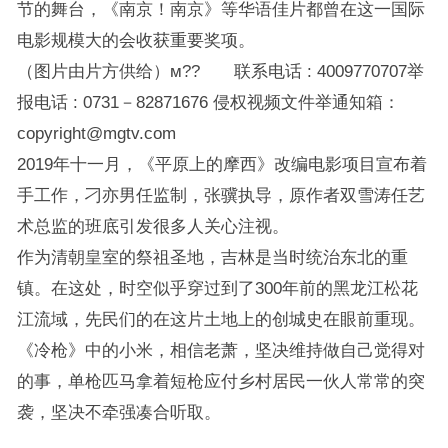
节的舞台，《南京！南京》等华语佳片都曾在这一国际
电影规模大的会收获重要奖项。
（图片由片方供给）м?? 联系电话 : 4009770707举
报电话 : 0731－82871676 侵权视频文件举通知箱：
copyright@mgtv.com
2019年十一月，《平原上的摩西》改编电影项目宣布着
手工作，刁亦男任监制，张骥执导，原作者双雪涛任艺
术总监的班底引发很多人关心注视。
作为清朝皇室的祭祖圣地，吉林是当时统治东北的重
镇。在这处，时空似乎穿过到了300年前的黑龙江松花
江流域，先民们的在这片土地上的创城史在眼前重现。
《冷枪》中的小米，相信老萧，坚决维持做自己觉得对
的事，单枪匹马拿着短枪应付乡村居民一伙人常常的突
袭，坚决不牵强凑合听取。