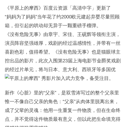
《平原上的摩西》百度云资源「高清中字」更新了
“妈妈为了妈妈”当年花了约2000欧元建起弃婴尽量照顾
箱，但引起的哄动却无异于一颗重磅手榴弹。
《没有危险无事》由章宇、宋佳、王砚辉等领衔主演，
演员阵容坚强雄厚，戏剧的经过温感情性，并带有一丝
喜剧色彩，值得希望。《没有危险无事》也是猫眼球主
控出品的影片，此次入围第23届上海电影节金爵奖戏剧
的经过片单元，将与日本、意大利、西班牙等多国优
秀影片加入武力竞争，备受注目。
新作《心脏》里的“父亲”，是双雪涛写过的整个父亲里
惟一不像自己父亲的角色：“父亲”从肉体里脱离出来，
成了父辈的灵魂：他用一生重复一件物质，但在生命终
点，并不觉得这件物质最有意义，但以此把生命填充得