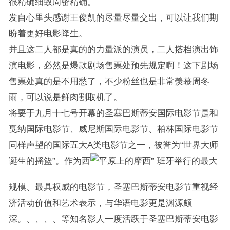
很精确细致周密精确。
发自心里头感谢王俊凯的尽量尽量交出，可以让我们期
盼着更好电影降生。
并且这二人都是真的的力量派的演员，二人搭档演出饰
演电影，必然是爆款剧场售票处预先规定啊！这下剧场
售票处真的是不用愁了，不少粉丝也是非常羡慕周冬
雨，可以说是鲜肉割取机了。
将要于九月十七号开幕的圣塞巴斯蒂安国际电影节是和
戛纳国际电影节、威尼斯国际电影节、柏林国际电影节
同样声望的国际五大A类电影节之一，被誉为“世界大师
诞生的摇篮”。作为西
班牙举行的最大
规模、最具权威的电影节，圣塞巴斯蒂安电影节重视经
济活动价值和艺术表示，与华语电影更是渊源颇
深。、、、、等知名影人一度活跃于圣塞巴斯蒂安电影