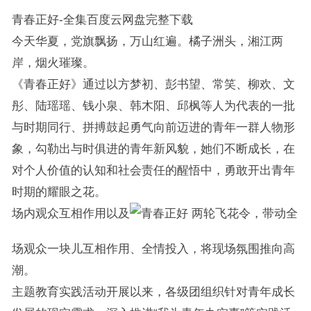
青春正好-全集百度云网盘完整下载
今天华夏，党旗飘扬，万山红遍。橘子洲头，湘江两
岸，烟火璀璨。
《青春正好》通过以方梦初、彭书望、常笑、柳欢、文
彤、陆瑶瑶、钱小泉、韩木阳、邱枫等人为代表的一批
与时期同行、拼搏鼓起勇气向前迈进的青年一群人物形
象，勾勒出与时俱进的青年新风貌，她们不断成长，在
对个人价值的认知和社会责任的醒悟中，勇敢开出青年
时期的耀眼之花。
场内观众互相作用以及
两轮飞花令，带动全
场观众一块儿互相作用、全情投入，将现场氛围推向高
潮。
主题教育实践活动开展以来，各级团组织针对青年成长