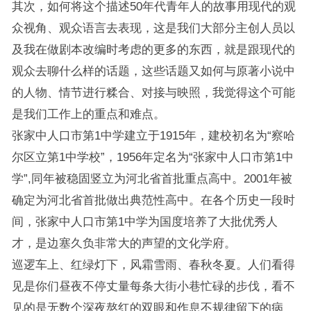
其次，如何将这个描述50年代青年人的故事用现代的观
众视角、观众语言去表现，这是我们大部分主创人员以
及我在做剧本改编时考虑的更多的东西，就是跟现代的
观众去聊什么样的话题，这些话题又如何与原著小说中
的人物、情节进行糅合、对接与映照，我觉得这个可能
是我们工作上的重点和难点。
张家中人口市第1中学建立于1915年，建校初名为“察哈
尔区立第1中学校”，1956年定名为“张家中人口市第1中
学”,同年被稳固竖立为河北省首批重点高中。2001年被
确定为河北省首批做出典范性高中。在各个历史一段时
间，张家中人口市第1中学为国度培养了大批优秀人
才，是边塞久负非常大的声望的文化学府。
巡逻车上、红绿灯下，风霜雪雨、春秋冬夏。人们看得
见是你们昼夜不停丈量每条大街小巷忙碌的步伐，看不
见的是无数个深夜熬红的双眼和作息不规律留下的病