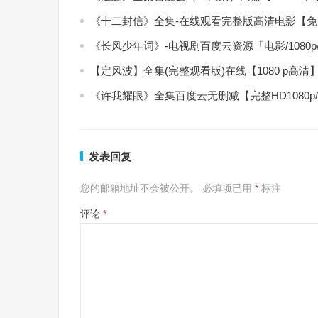
《十二封信》全集-在线观看完整版高清电影【
《长风少年词》-电视剧百度云资源「电影/1080
【定风波】全集(完整观看版)在线【1080 p高清
《许我耀眼》全集百度云无删减【完整HD1080p
发表回复
您的邮箱地址不会被公开。
必填项已用
*
标注
评论
*