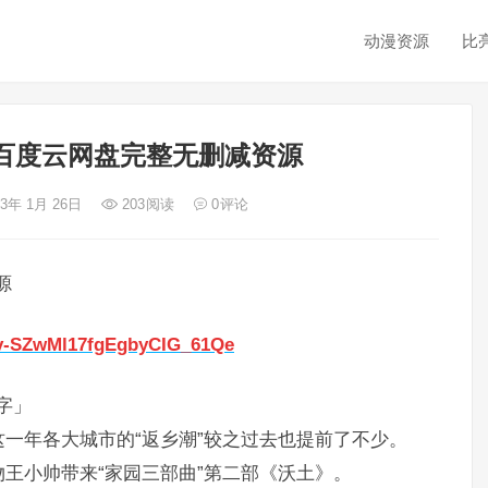
动漫资源
比
百度云网盘完整无删减资源
23年 1月 26日
203
阅读
0
评论
源
Cv-SZwMl17fgEgbyCIG_61Qe
字」
一年各大城市的“返乡潮”较之过去也提前了不少。
王小帅带来“家园三部曲”第二部《沃土》。