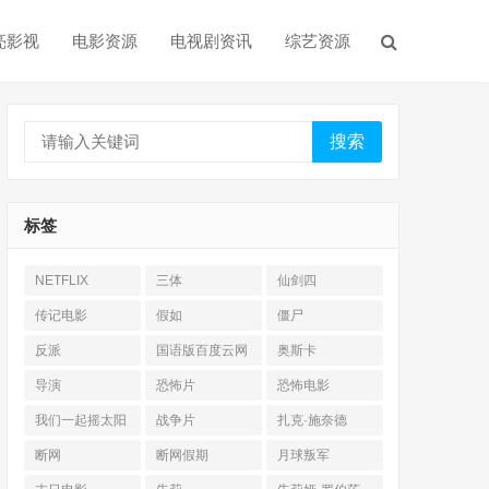
亮影视
电影资源
电视剧资讯
综艺资源
搜索
标签
NETFLIX
三体
仙剑四
传记电影
假如
僵尸
反派
国语版百度云网
奥斯卡
盘
导演
恐怖片
恐怖电影
我们一起摇太阳
战争片
扎克·施奈德
断网
断网假期
月球叛军