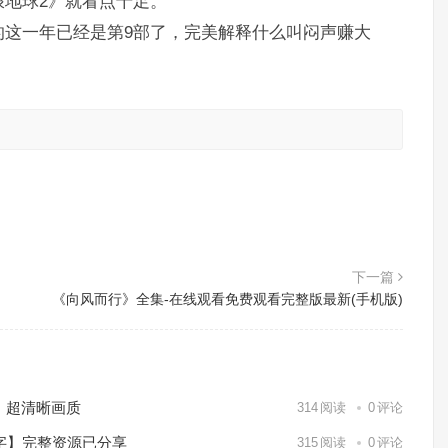
地球2》就看点十足。
的这一年已经是第9部了，完美解释什么叫闷声赚大
。
下一篇
《向风而行》全集-在线观看免费观看完整版最新(手机版)
）超清晰画质
314
阅读
0
评论
中字】完整资源已分享
315
阅读
0
评论