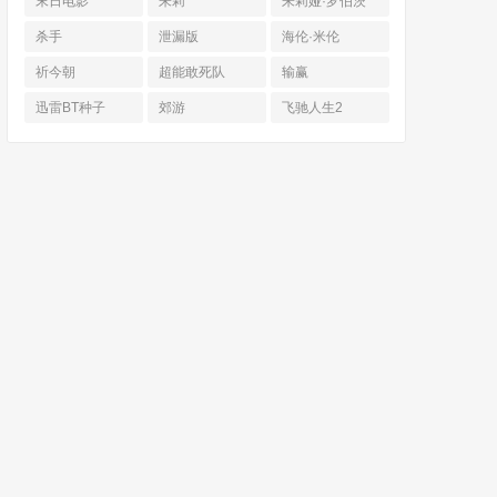
末日电影
朱莉
朱莉娅·罗伯茨
杀手
泄漏版
海伦·米伦
祈今朝
超能敢死队
输赢
迅雷BT种子
郊游
飞驰人生2