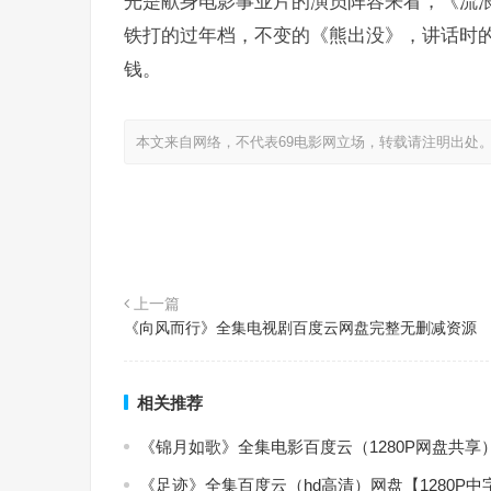
光是献身电影事业片的演员阵容来看，《流浪
铁打的过年档，不变的《熊出没》，讲话时
钱。
本文来自网络，不代表69电影网立场，转载请注明出处
上一篇
《向风而行》全集电视剧百度云网盘完整无删减资源
相关推荐
《锦月如歌》全集电影百度云（1280P网盘共享
《足迹》全集百度云（hd高清）网盘【1280P