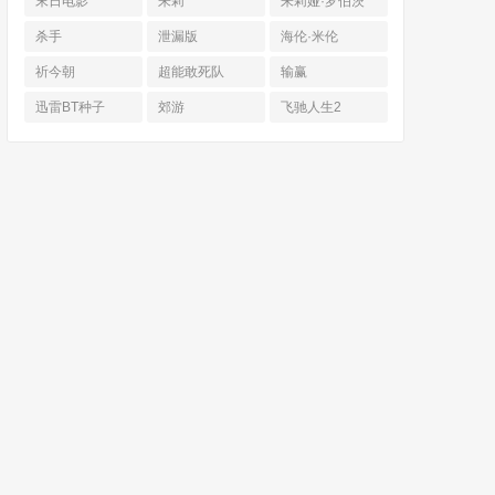
末日电影
朱莉
朱莉娅·罗伯茨
杀手
泄漏版
海伦·米伦
祈今朝
超能敢死队
输赢
迅雷BT种子
郊游
飞驰人生2