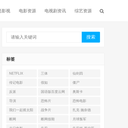
亮影视
电影资源
电视剧资讯
综艺资源
搜索
标签
NETFLIX
三体
仙剑四
传记电影
假如
僵尸
反派
国语版百度云网
奥斯卡
盘
导演
恐怖片
恐怖电影
我们一起摇太阳
战争片
扎克·施奈德
断网
断网假期
月球叛军