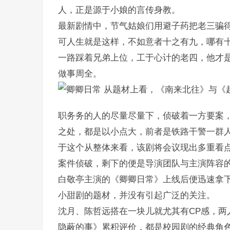
人，正是源于小娘的言传身教。
最新剧情中，节气姑娘们用避子药把老三骗
可人生就是这样，不如意者十之有九，哪有
一路踩着兄弟上位，工于心计的老四，他才
做事周全。
从题材上看，《南来北往》与《
职务务的人的尽量尽量下，侦破着一方要案
之处，都是以小点大，前者是铁路干警一群
于这个从整体来看，该剧将会议现出多重看
案件侦破，剩下的便是导演团队与主演阵容
白敬亭主演的《卿卿日常》上线后便迅速拿
小甜剧的题材，并没有引起广泛的关注。
沈月、陈哲远搭在一块儿就尤其有CP感，两
隐蔽的事》累积评价，都是校园剧的经典角