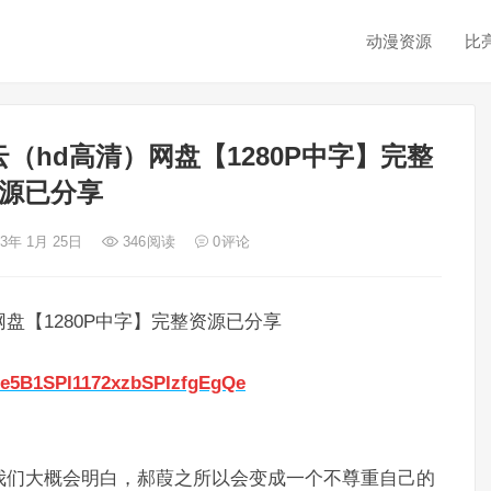
动漫资源
比
（hd高清）网盘【1280P中字】完整
源已分享
23年 1月 25日
346
阅读
0
评论
盘【1280P中字】完整资源已分享
K1e5B1SPI1172xzbSPIzfgEgQe
我们大概会明白，郝葭之所以会变成一个不尊重自己的