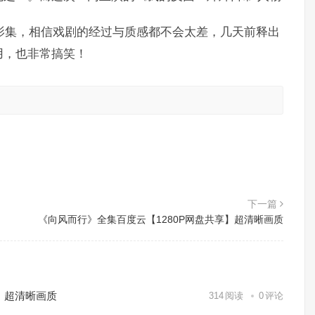
创影集，相信戏剧的经过与质感都不会太差，几天前释出
用，也非常搞笑！
。
下一篇
《向风而行》全集百度云【1280P网盘共享】超清晰画质
）超清晰画质
314
阅读
0
评论