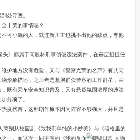
得到处寻医。
十全十美的事情呢？
是不可小觑的人，就连新川主也挑不出他的缺点，夸他
起头》都属于同题材刑事侦破违法案件，在基层担担任
，维护地方没有危险，又与《警察光荣的名声》有共同
人物形象描述，之后者是基层群众警察的工作群星，由
点，既有乘车安全知识普及，又有悬疑氛围浓厚的违法
的加分项了。
下热度榜首，这部剧作原本因为阵容不够强大，并且是
人离别从校园剧《致我们单纯的小妙美》与《暗格里的
色之一。而这次一同主演的《我的反面
人物