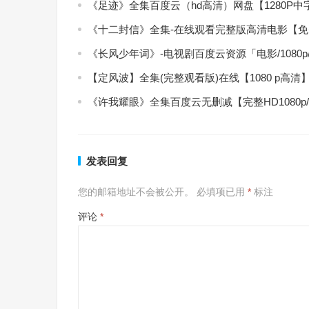
《足迹》全集百度云（hd高清）网盘【1280P
《十二封信》全集-在线观看完整版高清电影【
《长风少年词》-电视剧百度云资源「电影/1080
【定风波】全集(完整观看版)在线【1080 p高清
《许我耀眼》全集百度云无删减【完整HD1080p
发表回复
您的邮箱地址不会被公开。
必填项已用
*
标注
评论
*