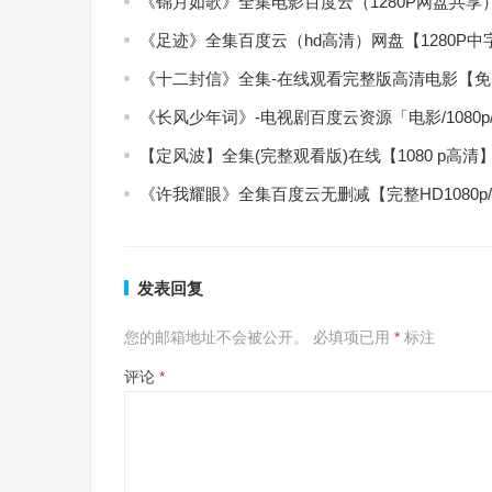
《锦月如歌》全集电影百度云（1280P网盘共享
《足迹》全集百度云（hd高清）网盘【1280P
《十二封信》全集-在线观看完整版高清电影【
《长风少年词》-电视剧百度云资源「电影/1080
【定风波】全集(完整观看版)在线【1080 p高清
《许我耀眼》全集百度云无删减【完整HD1080p
发表回复
您的邮箱地址不会被公开。
必填项已用
*
标注
评论
*