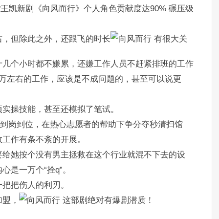
王凯新剧《向风而行》个人角色贡献度达90% 碾压级
右，但除此之外，还跟飞的时长
有很大关
十几个小时都不嫌累，还嫌工作人员不赶紧排班的工作
4万左右的工作，应该是不成问题的，甚至可以说更
项实操技能，甚至还模拟了笔试。
员到岗到位，在热心志愿者的帮助下争分夺秒清扫馆
救工作有条不紊的开展。
要给她按个没有男主拯救在这个行业就混不下去的设
心是一万个“拴q”。
一把把伤人的利刃。
加盟，
这部剧绝对有爆剧潜质！