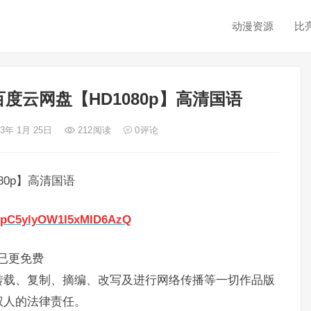
动漫资源
比
度云网盘【HD1080p】高清国语
23年 1月 25日
212
阅读
0
评论
80p】高清国语
nvbpC5ylyOW1I5xMID6AzQ
)已更免费
转载、复制、摘编、改写及进行网络传播等一切作品版
权人的法律责任。