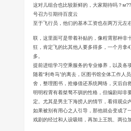
这对儿组合也比较新鲜的，大家期待吗？м??
号召力引期待百度云
至于飞行员，他们的基本工资也在两万元左
联，这里面可是带着补贴的，像程霄那种非
狂，肯定飞的比其他人要多得多，一个月拿
多。
提前进组学习空乘服务的专业修养，以及各
随着“利奇马”的离去，区图书馆全体工作人
舍，整理图书，抢修借还系统网络，灾后自
明明程霄有着桀骜不驯的性格，但编剧却非
定。尤其是男主下海捞人的情节，看得观众内
如果被别有用心之人引导，那他就会变成了
戏剧的经过和人设吸睛，再加上王凯、两位