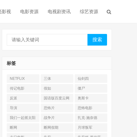
亮影视
电影资源
电视剧资讯
综艺资源
搜索
标签
NETFLIX
三体
仙剑四
传记电影
假如
僵尸
反派
国语版百度云网
奥斯卡
盘
导演
恐怖片
恐怖电影
我们一起摇太阳
战争片
扎克·施奈德
断网
断网假期
月球叛军