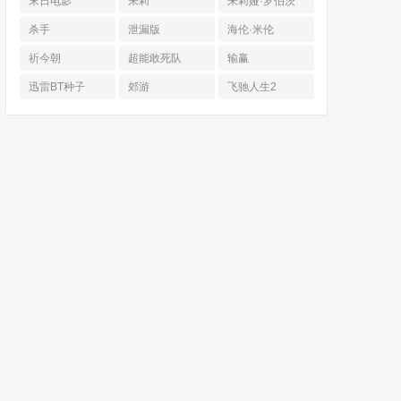
末日电影
朱莉
朱莉娅·罗伯茨
杀手
泄漏版
海伦·米伦
祈今朝
超能敢死队
输赢
迅雷BT种子
郊游
飞驰人生2