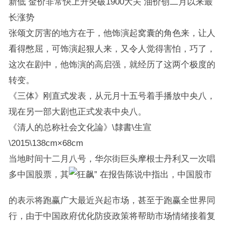
新低 金价非常快上升突破1900大关 油价创二月以来最
长涨势
张颂文厉害的地方在于，他饰演起窝囊的角色来，让人
看得憋屈，可饰演起狠人来，又令人觉得害怕，巧了，
这次在剧中，他饰演的高启强，就经历了这两个极度的
转变。
《三体》刚直式发表，从元月十五号着手播放中央八，
现在另一部大剧也正式发表中央八。
《清人的总称社会文化論》\隸書\生宣
\2015\138cm×68cm
当地时间十二月八号，华尔街巨头摩根士丹利又一次唱
多中国股票，其
在报告陈说中指出，中国股市
的表示将跑赢广大最近兴起市场，甚至于跑赢全世界同
行，由于中国政府优化防疫政策将帮助市场情绪接着复