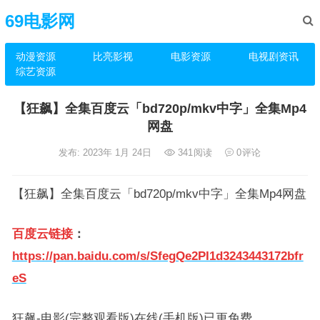
69电影网
动漫资源
比亮影视
电影资源
电视剧资讯
综艺资源
【狂飙】全集百度云「bd720p/mkv中字」全集Mp4
网盘
发布: 2023年 1月 24日
341
阅读
0
评论
【狂飙】全集百度云「bd720p/mkv中字」全集Mp4网盘
百度云链接
：
https://pan.baidu.com/s/SfegQe2PI1d3243443172bfr
eS
狂飙-电影(完整观看版)在线(手机版)已更免费