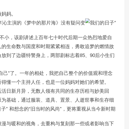
做妈妈。
、李沁主演的《梦中的那片海》没有疑问变
花不小，该剧讲述上百年七十时代后期一众热烈地爱自
人的生命数与国度和时期紧紧相连，勇敢追梦的燃情故
放到了边疆特警身上，两部剧标志着85、90后小生们
自己”了。一年的相处，我把自己整个的价值观和理念
听得懂一个主持人任，也是一位妈妈对她们的希望。
活活日新月异，无数人领有共同的生存历程与妙美回
原为基础，通过服装、道具、置景、人逝世事和生存细
和想念的“旧当时的风尚”，更将重视从当今新时期
浪漫与暖和的视角，去重构与复刻那一些或者影响当下