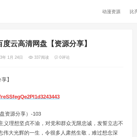
动漫资源
比
百度云高清网盘【资源分享】
23年 1月 24日
337
阅读
0
评论
分享】
bfreSSfegQe2PI1d3243443
盘资源分享）-103
产主义理想坚贞不渝，对党和群众无限忠诚，发誓立志不
志伟大光辉的一生，令很多人肃然生敬，难过想念深