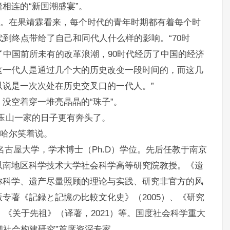
相连的“新国潮盛宴”。
作。在果靖霖看来，每个时代的青年时期都有着每个时
代到终点带给了自己和同代人什么样的影响。“70时
了中国前所未有的改革浪潮，90时代经历了中国的经济
这一代人是通过几个大的历史改变一段时间的，而这几
说是一次次处在历史交叉口的一代人。”
没空着穿一堆亮晶晶的“珠子”。
玉山一家的日子更有奔头了。
克哈尔笑着说。
到名古屋大学，学术博士（Ph.D）学位。先后任教于南京
以南地区科学技术大学社会科学高等研究院教授。《遗
称科学、遗产尽量照顾的理论与实践、研究非官方的风
专著《記録と記憶の比較文化史》（2005）、《研究
、《关于先祖》（译著，2021）等。国度社会科学重大
韧社会构建研究”首席资深专家。