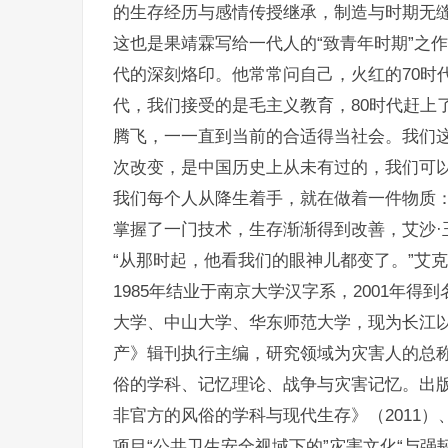
的生存经历与感情传授继承，制造与时期无缝
这也是果靖霖写给一代人的“致青年时期”之
代的深刻烙印。他常常问自己，火红的70时
代，我们接受的是毛主义教育，80时代赶上
腾飞，一一直到当前的合适得当社会。我们
次改变，是中国历史上从未有过的，我们可以
我们每个人从降生着手，就在做着一件物质：
掌握了一门技术，生存渐渐得到改善，艾沙·
“从那时起，他看我们的眼神儿都变了。”艾
1985年结业于南京大学汉字系，2001年得
大学、中山大学、华东师范大学，现为长江
产》辑刊执行主编，研究领域为灾害人的总
俗的学科、记忆理论、战争与灾害记忆。出版
非官方的风俗的学科与现代生存》（2011）
项目“公共卫生安全视域下的”灾害文化“与强