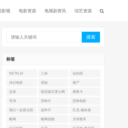
亮影视
电影资源
电视剧资讯
综艺资源
搜索
标签
NETFLIX
三体
仙剑四
传记电影
假如
僵尸
反派
国语版百度云网
奥斯卡
盘
导演
恐怖片
恐怖电影
我们一起摇太阳
战争片
扎克·施奈德
断网
断网假期
月球叛军