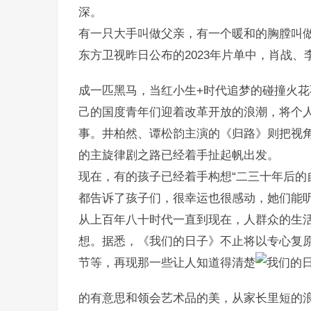
深。
有一只大手叫做父亲，有一个暖和的胸膛叫
东方卫视昨日公布的2023年片单中，肖战
成一匹黑马，当红小生+时代追梦的碰撞火
己的国度青年们迎着改革开放的浪潮，将个
事。井柏然、谭松韵主演的《归路》则把视角
的主旋律剧之路已经着手扯起帆出发。
现在，有的孩子已经着手构想“二三十年后的
都告诉了孩子们，很幸运也很感动，她们能
从上百年八十时代一直到现在，人群众的生
想。据悉，《我们的日子》不止将以专心复
节等，再现那一些让人知道得清楚
的有意思和领会艺术品的美，从家长里短的