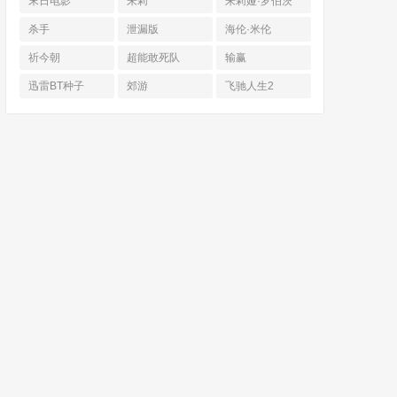
末日电影
朱莉
朱莉娅·罗伯茨
杀手
泄漏版
海伦·米伦
祈今朝
超能敢死队
输赢
迅雷BT种子
郊游
飞驰人生2