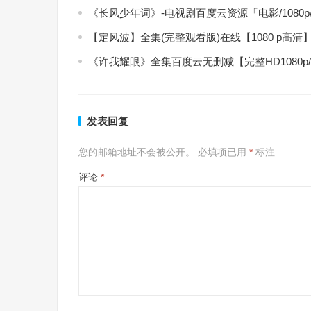
《长风少年词》-电视剧百度云资源「电影/1080
【定风波】全集(完整观看版)在线【1080 p高清
《许我耀眼》全集百度云无删减【完整HD1080p
发表回复
您的邮箱地址不会被公开。
必填项已用
*
标注
评论
*