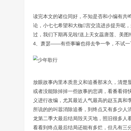
读完本文的诸位同好，不知是否和小编有共
论，小七七希望和大枷宫交流进步提升呢
过，我们下期再见啦!送上天女蕊唐莲、美图
4、萧瑟——有些事嘛也得去争一争，不试
放眼故事内里本质意义和追番那末久，清楚
或者没能除掉掉一些故事的悲调，看番看得
义进行改编，尤其最近人气最高的赵玉真和李
所说的的叫嚣消除追番，到终点又有多少人
龙第二季大最后结局毁天灭地，照旧很多人
看看到终点最后结局还能有多烂，但凡有三