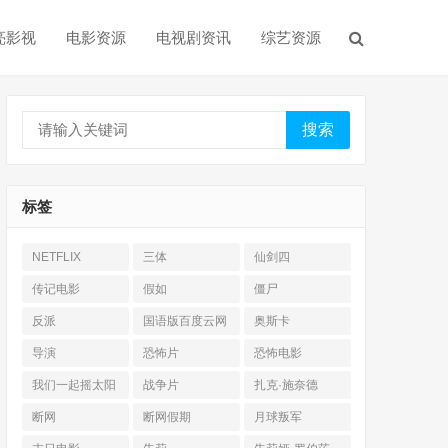
亮影视
电影资源
电视剧资讯
综艺资源
搜索
标签
NETFLIX
三体
仙剑四
传记电影
假如
僵尸
反派
国语版百度云网
奥斯卡
盘
导演
恐怖片
恐怖电影
我们一起摇太阳
战争片
扎克·施奈德
断网
断网假期
月球叛军