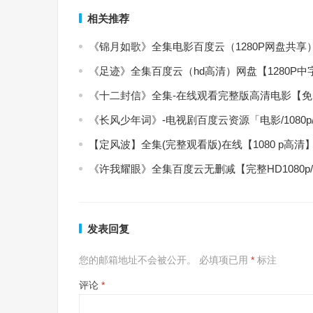
相关推荐
《锦月如歌》全集电影百度云（1280P网盘共享
《足迹》全集百度云（hd高清）网盘【1280P
《十二封信》全集-在线观看完整版高清电影【
《长风少年词》-电视剧百度云资源「电影/1080
【定风波】全集(完整观看版)在线【1080 p高清
《许我耀眼》全集百度云无删减【完整HD1080p
发表回复
您的邮箱地址不会被公开。
必填项已用
*
标注
评论
*