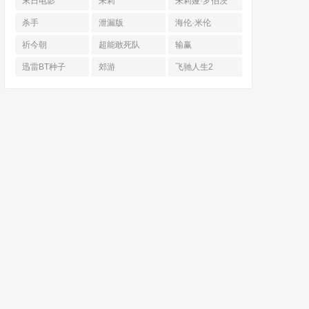
末日电影
朱莉
朱莉娅·罗伯茨
杀手
泄漏版
海伦·米伦
祈今朝
超能敢死队
输赢
迅雷BT种子
郊游
飞驰人生2