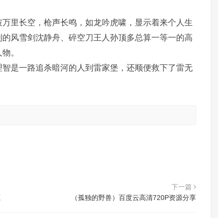
破万里长空，枪声长鸣，如龙吟虎啸，显示着来个人生
到的风雪剑沈静舟、碎空刀王人孙顶多总算一等一的高
人物。
理智是一路追杀暗河的人到雷家堡，还顺便救下了雷无
。
下一篇
源
（孤独的野兽）百度云高清720P资源分享