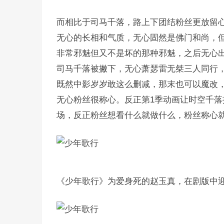
而相比于司马千落，路上下团结粉丝更放留
无心的长相和气质，无心固然是佛门和尚，
非常邪魅但又不是坏的那种邪魅，之后无心
司马千落被撇下，无心萧瑟雷无桀三人同行，
既然中影岁岁敢这么删减，那末也可以魔改
无心粉丝很称心。反正第1季动画让时空千
场，反正粉丝想看什么就做什么，粉丝称心
《少年歌行》为爱身死的赵玉真，在剧版中