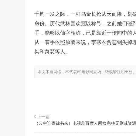
千钧一发之际，一杆乌金长枪从天而降，划
命份。历代武林喜欢冠以称号，之前她们碰
手，能够以仙字相称，已是靠近于传闻中的
从一着手依照原著来说，李寒衣贪恋到失掉
桀和萧瑟等人。
本文来自网络，不代表69电影网立场，转载请注明出处
上一篇
（云中谁寄锦书来）电视剧百度云网盘完整无删减资