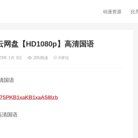
动漫资源
比
网盘【HD1080p】高清国语
23年 1月 3日
205
阅读
0
评论
高清国语
R57SPKB1xaKB1xaAS8Izb
高清国语