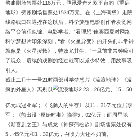
劈账剧场售票处118万元，腾讯爱奇艺双平台的《重启
地球》劈账剧场售票处1534万元。在《上海碉堡》走院
线路线口碑遇挫在这以后，科学梦想电影创作者发觉网
络平台前程似锦。电影学者、“看理想”佳宾西夏对网络
科学梦想片印象深刻，“看《火星异变》的开头前非常钟
就像是《火星援救》，特效尤其牛。”一旦前非常钟吸引
了观众，后续的戏剧的经过就可以减少特效，用故事吸
引人。
截止二月十一号21时两部科学梦想片《流浪地球》《发
疯的外星人》离别以
23．26亿元、15．50
亿元成冠亚军；《飞驰人的生存》以11．21亿元位居季
军；《熊出没 ·原始时期》摘得5．02亿元；而周星驰
《新喜剧之王》与成龙《神探蒲松龄》剧场售票处仅有
5．45亿元和1．32亿元，召唤力大还不如前。