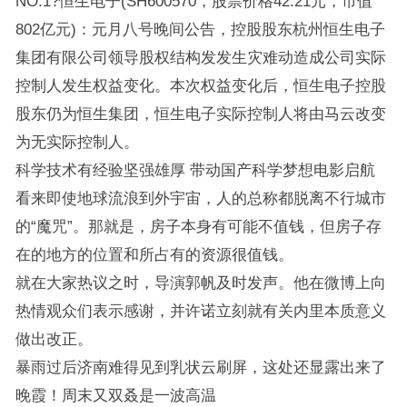
NO.1?恒生电子(SH600570，股票价格42.21元，市值
802亿元)：元月八号晚间公告，控股股东杭州恒生电子
集团有限公司领导股权结构发发生灾难动造成公司实际
控制人发生权益变化。本次权益变化后，恒生电子控股
股东仍为恒生集团，恒生电子实际控制人将由马云改变
为无实际控制人。
科学技术有经验坚强雄厚 带动国产科学梦想电影启航
看来即使地球流浪到外宇宙，人的总称都脱离不行城市
的“魔咒”。那就是，房子本身有可能不值钱，但房子存
在的地方的位置和所占有的资源很值钱。
就在大家热议之时，导演郭帆及时发声。他在微博上向
热情观众们表示感谢，并许诺立刻就有关内里本质意义
做出改正。
暴雨过后济南难得见到乳状云刷屏，这处还显露出来了
晚霞！周末又双叒是一波高温