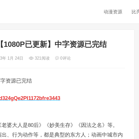
动漫资源
比
1080P已更新】中字资源已完结
23年 1月 24日
321
阅读
0
评论
中字资源已完结
ed324gQe2PI1172bfre3443
老婆大人是80后》《妙美生存》《因法之名》等。
演出、行为动作等，都是典型的东方人；动画中城市内