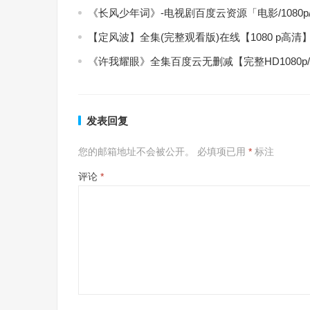
《长风少年词》-电视剧百度云资源「电影/1080
【定风波】全集(完整观看版)在线【1080 p高清
《许我耀眼》全集百度云无删减【完整HD1080p
发表回复
您的邮箱地址不会被公开。
必填项已用
*
标注
评论
*