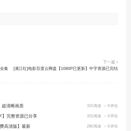
。
下一篇
」全集
[满江红]电影百度云网盘【1080P已更新】中字资源已完结
）超清晰画质
315
阅读
0
评论
中字】完整资源已分享
315
阅读
0
评论
免费高清版】最新
290
阅读
0
评论