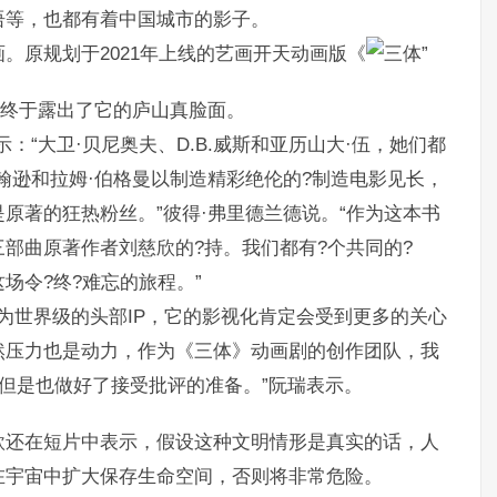
语等，也都有着中国城市的影子。
。原规划于2021年上线的艺画开天动画版《
，终于露出了它的庐山真脸面。
：“大卫·贝尼奥夫、D.B.威斯和亚历山大·伍，她们都
翰逊和拉姆·伯格曼以制造精彩绝伦的?制造电影见长，
原著的狂热粉丝。”彼得·弗里德兰德说。“作为这本书
部曲原著作者刘慈欣的?持。我们都有?个共同的?
场令?终?难忘的旅程。”
作为世界级的头部IP，它的影视化肯定会受到更多的关心
然压力也是动力，作为《三体》动画剧的创作团队，我
但是也做好了接受批评的准备。”阮瑞表示。
欣还在短片中表示，假设这种文明情形是真实的话，人
在宇宙中扩大保存生命空间，否则将非常危险。