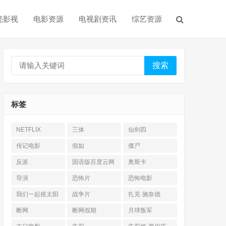
亮影视
电影资源
电视剧资讯
综艺资源
搜索
标签
NETFLIX
三体
仙剑四
传记电影
假如
僵尸
反派
国语版百度云网
奥斯卡
盘
导演
恐怖片
恐怖电影
我们一起摇太阳
战争片
扎克·施奈德
断网
断网假期
月球叛军