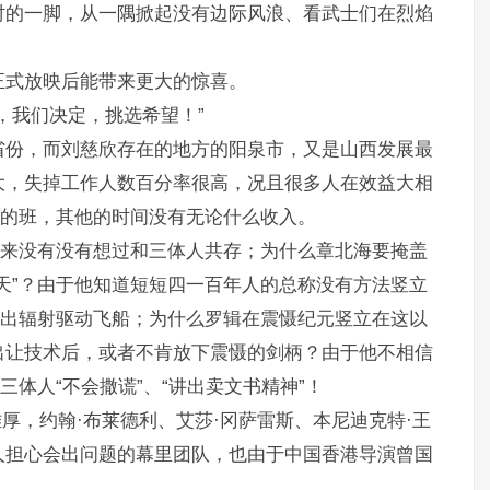
时的一脚，从一隅掀起没有边际风浪、看武士们在烈焰
正式放映后能带来更大的惊喜。
，我们决定，挑选希望！”
省份，而刘慈欣存在的地方的阳泉市，又是山西发展最
大，失掉工作人数百分率很高，况且很多人在效益大相
月的班，其他的时间没有无论什么收入。
从来没有没有想过和三体人共存；为什么章北海要掩盖
天”？由于他知道短短四一百年人的总称没有方法竖立
造出辐射驱动飞船；为什么罗辑在震慑纪元竖立在这以
出让技术后，或者不肯放下震慑的剑柄？由于他不相信
三体人“不会撒谎”、“讲出卖文书精神”！
强雄厚，约翰·布莱德利、艾莎·冈萨雷斯、本尼迪克特·王
人担心会出问题的幕里团队，也由于中国香港导演曾国