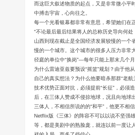
而这巨大叙述物质的起点，又是非常微小平
中搏击宇宙，心向往之。
每一个光看银幕都非常有意思，希望她们在
“不论最后最后结果将人的总称历史导向何处
山西到现在截止是全国经济发展较慢的一个
慢的一个城市。这个城市的很多人压力非常
径庭的单位中“换岗”—每年只能上那末几个
为什么雷迪亚兹要预设“摇篮”规划？由于他
自己的真实想法？为什么他要暗杀那群“老航
技术优势正面对抗，必须提前“长征”，必须
后，在三体人赞成不侵掠地球，况且向地球
三体人，不相信所说的的“和平”，他更不相信
Netflix版《三体》的阵容不可以以说不坚
等，都是美剧中的熟脸庞，就连以前一度让
祥的入局，而多了些信心。