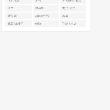
末日电影
朱莉
朱莉娅·罗伯茨
杀手
泄漏版
海伦·米伦
祈今朝
超能敢死队
输赢
迅雷BT种子
郊游
飞驰人生2