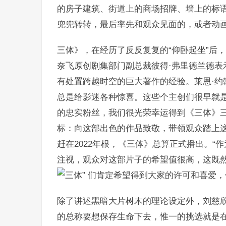
的房子建筑、街道上的商场招牌、墙上的标
兜兜转转，最后率先和观众见面的，或者动画
三体》，在经历了反反复复的“仰卧起坐”后
奈飞原创剧集部门副总裁彼得·弗里德兰德表示
有处置跨越时空的巨大著作的经验。莱恩·约
总是给影迷各种惊喜。这些个主创们很早就是
的忠实粉丝，我们很光荣幸运得到《三体》三
标：向这部出色的作品致敬，带领观众踏上这
赶在2022年根，《三体》总算正式播出。“
注视，观众对这部片子的希望值很高，这既
们肯定希望得到大家的许可和喜爱，
除了讲述黑暗大片树木的理论设定外，刘慈
的总称要想保存生命下去，惟一的挑选就是