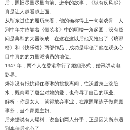
后，照旧尽量尽量向前、进步的故事，《纵有疾风起》
真是让人越看越上面。
从靳东过往的履历来看，他的确称得上一句老戏骨，人
到中年才依靠着《假装者》中的明楼一角起圈，没有疑
问是典型的大器晚成，在这在这以后他又推出了《琅琊
榜》和《快乐颂》两部作品，成功是牢稳了他在观众心
目中真的的力量派演员的地位。
1947 年，两个人在香港举行了婚姻形式，婚讯哄动电
影界。
烁冰没有抵抗得住赛琳的挑拨离间，往沃盾身上泼脏
水，既侮辱了唐尘对她的爱，也侮辱了自己的职业。
解析：你是女人，就得放弃事业，在家照顾孩子做家庭
事务，当个家庭主妇。
后来据说有人爆料，说当初两人分手，正是因为靳东遇
到李佳后变心了。