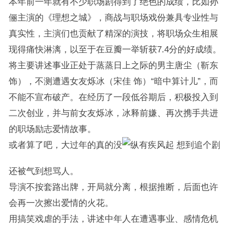
本年前一年就有不少职场剧得到了绝色的成绩，比如孙
俪主演的《理想之城》，商战与职场戏份兼具专业性与
真实性，主演们也贡献了精深的演技，将职场众生相展
现得痛快淋漓，以至于在豆瓣一举斩获7.4分的好成绩。
将主要讲述事业正处于蒸蒸日上之际的男主唐尘（靳东
饰），不测遭遇女友烁冰（宋佳 饰）“暗中算计儿”，而
不能不宣布破产。在经历了一段低谷期后，积极投入到
二次创业，并与前女友烁冰，冰释前嫌、再次携手共进
的职场励志爱情故事。
或者算了吧，大过年的真的没
想到追个剧
还被气到想骂人。
导演不按套路出牌，开局就分离，根据推断，后面也许
会再一次擦出爱情的火花。
用搞笑戏虐的手法，讲述中年人在遭遇事业、感情危机