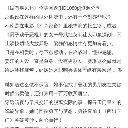
《纵有疾风起》全集网盘[HD1080p]资源分享
那假设在这样的世外桃源中，还有一个刘亦菲呢？
不论是在电影《宰杀家畜》里她饰演的接生婆，或者
《厨子戏子恶棍》的女一号武红英都让人印象深刻，不
止演技领域大放异彩，梁静的感情生存更加有看点。
只是在相爱时，存下点感动，在冷战时，懂些感恩。
姜江的人设一直是单身，没有男朋友，赛琳这么做就是
给烁冰找麻烦，延缓她入职暔兴集团
。赛
琳知道这么做不保险，她不但找了姜江的男朋友在关键
时候出卖他，还打算用一百万收买唐尘。
穿透暗夜与早晨交汇的脱离实际的事，探寻玉门里外的
诡谲异象，她们怀揣勇气与梦想，勇往直前！《西出玉
门》冲破黄沙，向心而行！