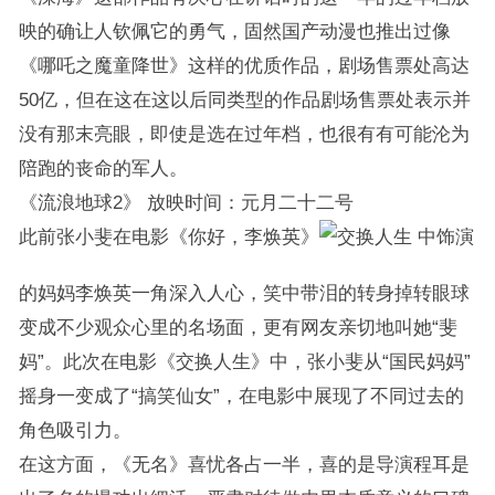
映的确让人钦佩它的勇气，固然国产动漫也推出过像
《哪吒之魔童降世》这样的优质作品，剧场售票处高达
50亿，但在这在这以后同类型的作品剧场售票处表示并
没有那末亮眼，即使是选在过年档，也很有有可能沦为
陪跑的丧命的军人。
《流浪地球2》 放映时间：元月二十二号
此前张小斐在电影《你好，李焕英》
中饰演
的妈妈李焕英一角深入人心，笑中带泪的转身掉转眼球
变成不少观众心里的名场面，更有网友亲切地叫她“斐
妈”。此次在电影《交换人生》中，张小斐从“国民妈妈”
摇身一变成了“搞笑仙女”，在电影中展现了不同过去的
角色吸引力。
在这方面，《无名》喜忧各占一半，喜的是导演程耳是