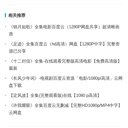
相关推荐
《锦月如歌》全集电影百度云（1280P网盘共享）超清晰画
质
《足迹》全集百度云（hd高清）网盘【1280P中字】完整资
源已分享
《十二封信》全集-在线观看完整版高清电影【免费高清版】
最新
《长风少年词》-电视剧百度云资源「电影/1080p/高清」云网
盘下载
【定风波】全集(完整观看版)在线【1080 p高清】
《许我耀眼》全集百度云无删减【完整HD1080p/MP4中字】
云网盘