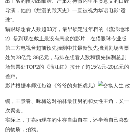
出了名的慢功出细活、严肃对待做内里本质意义的口碑
导演，他的《烂漫的毁灭史》一直被视为华语电影“遗
珠”。
猫眼球想看人数超83万，最早锁定过年档的《流浪地球
2》是到现在截止最没有悬念的影片，在猫眼球专业版
第三方电视台超前预先揣测中其最新预先揣测剧场售票
处为28亿元-38亿元，与排在想看人数和预先揣测总剧
场售票处TOP2的《满江红》拉开了超15亿元-20亿元的
差距。
影片根据李师江短篇《爷爷的鬼把戏儿》
改
编，王景春、咏梅这对柏林最佳男的和女性主角，又一
次聚会。
实际上，丁嘉丽现在的生存自由自在，还坐着自己喜欢
的物质，拍戏。