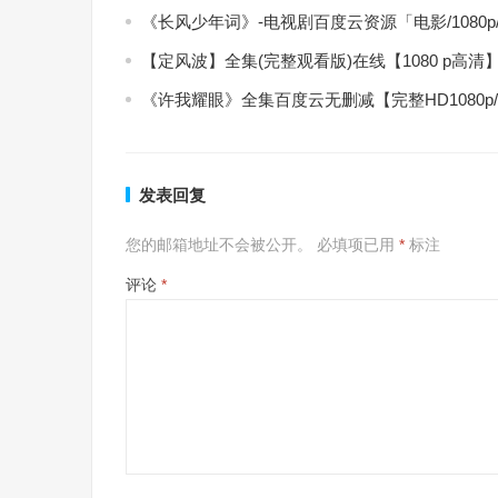
《长风少年词》-电视剧百度云资源「电影/1080
【定风波】全集(完整观看版)在线【1080 p高清
《许我耀眼》全集百度云无删减【完整HD1080p
发表回复
您的邮箱地址不会被公开。
必填项已用
*
标注
评论
*