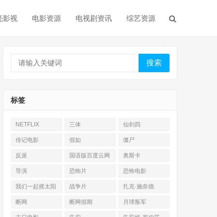
亮影视
电影资源
电视剧资讯
综艺资源
搜索
标签
NETFLIX
三体
仙剑四
传记电影
假如
僵尸
反派
国语版百度云网
奥斯卡
盘
导演
恐怖片
恐怖电影
我们一起摇太阳
战争片
扎克·施奈德
断网
断网假期
月球叛军