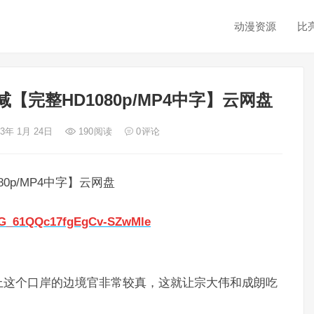
动漫资源
比
完整HD1080p/MP4中字】云网盘
23年 1月 24日
190
阅读
0
评论
0p/MP4中字】云网盘
CIG_61QQc17fgEgCv-SZwMle
】
上这个口岸的边境官非常较真，这就让宗大伟和成朗吃