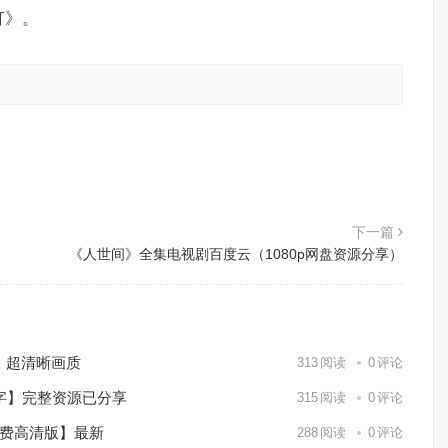
灯》。
。
下一篇
《人世间》全集电视剧百度云（1080p网盘资源分享）
）超清晰画质
313
阅读
0
评论
中字】完整资源已分享
315
阅读
0
评论
免费高清版】最新
288
阅读
0
评论