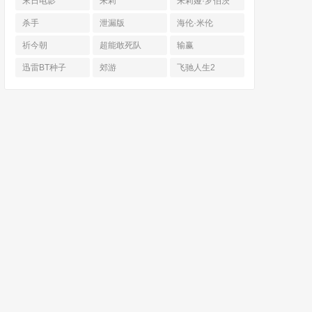
末日电影
朱莉
朱莉娅·罗伯茨
杀手
泄漏版
海伦·米伦
祈今朝
超能敢死队
输赢
迅雷BT种子
郊游
飞驰人生2