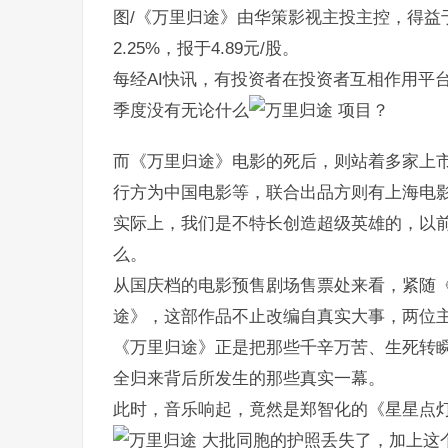
图/《万里归途》由华策影视主投主控，得益
2.25%，报于4.89元/股。
每经AI快讯，有投资者在投资者互相作用平
季度没有无论什么
项目？
而《万里归途》电影的死后，则站着多家上
行方为中国电影等，联合出品方则有上海电
实际上，我们是不特长创造超级英雄的，以
么。
从国庆档的电影预售剧场售票处来看，紧随
途》，这部作品不止改编自真实大事，两位
《万里归途》正是把那些千辛万苦、生死转
全归来背后所发生的那些真实一幕。
此时，音乐响起，竟然是郑智化的《星星点
大批同胞的护照丢失了，加上这