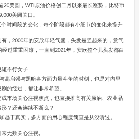
逾20美圆，WTI原油价格创二月以来最长涨势，比特币
,000美圆关口。
1年，三个时间段的变化，每个阶段都有小细节的变化来提升
有，2000年的安欣年轻气盛，头发是竖起来的，意气
的经过重重困难，一直到2021年，安欣整个儿头发都白
也短不行女子
欣与高启强与黑暗各方面力量斗争的时刻，也是对内里
戏剧的经过，都让非常希望。
变成市场关心注视焦点，也直接推高有关原油、农业品
情形？还会连续不断么？
加趋于真实，多方面的用心程度简直是从没听过。
引来无数关心注视。