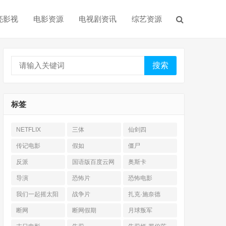
亮影视
电影资源
电视剧资讯
综艺资源
搜索
标签
NETFLIX
三体
仙剑四
传记电影
假如
僵尸
反派
国语版百度云网
奥斯卡
盘
导演
恐怖片
恐怖电影
我们一起摇太阳
战争片
扎克·施奈德
断网
断网假期
月球叛军