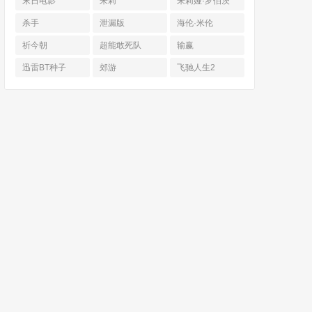
末日电影
朱莉
朱莉娅·罗伯茨
杀手
泄漏版
海伦·米伦
祈今朝
超能敢死队
输赢
迅雷BT种子
郊游
飞驰人生2