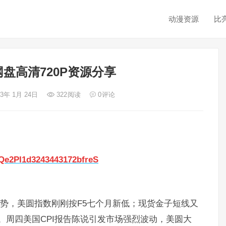
动漫资源
比
盘高清720P资源分享
23年 1月 24日
322
阅读
0
评论
gQe2PI1d3243443172bfreS
跌势，美圆指数刚刚按F5七个月新低；现货金子短线又
关。周四美国CPI报告陈说引发市场强烈波动，美圆大