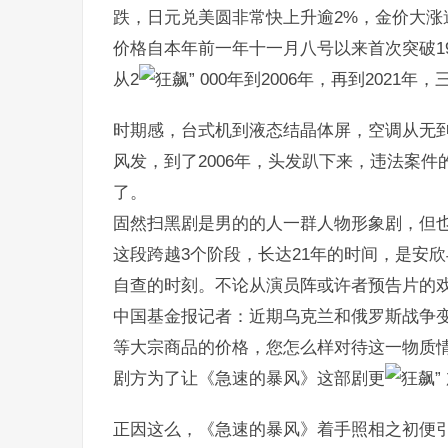
跌，日元兑美圆非常快上升逾2%，金价大涨
价格自本年前一年十一月八号以来首次突破19
从2
000年到2006年，再到202
时期感，台式机到液态结晶体屏，空调从无到
风发，到了2006年，头发趴下来，违法案件
了。
固然扫黑剧是男的的人一群人物形象剧，但
这段跨越3个阶段，长达21年的时间，是安
自查的时刻。不论从演员阵或许者预告片的
中国基金报记者：近期乌克兰和俄罗斯战争
等大宗商品的价格，您怎么样对待这一物质
剧方为了让《急速的暴风》这部剧更
正因这么，《急速的暴风》着手照相之初便