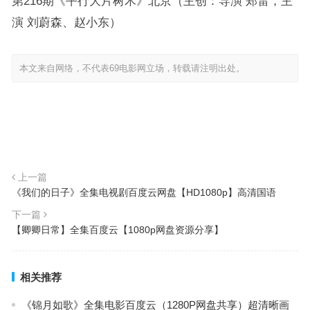
第216期《平行大片树木》北京（主创：导演 郑雷，主
演 刘蔚森、赵小东）
本文来自网络，不代表69电影网立场，转载请注明出处。
上一篇
《我们的日子》全集电视剧百度云网盘【HD1080p】高清国语
下一篇
【卿卿日常】全集百度云【1080p网盘资源分享】
相关推荐
《锦月如歌》全集电影百度云（1280P网盘共享）超清晰画