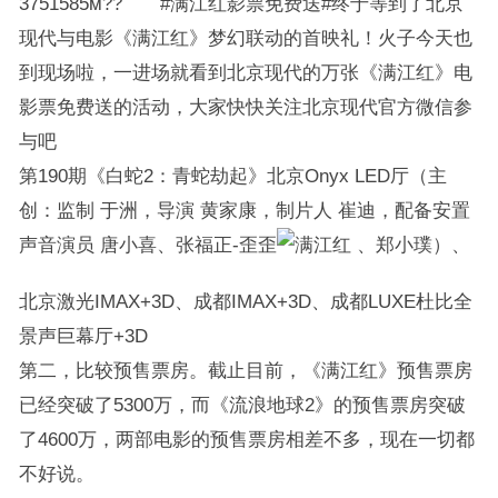
3751585м?? #满江红影票免费送#终于等到了北京
现代与电影《满江红》梦幻联动的首映礼！火子今天也
到现场啦，一进场就看到北京现代的万张《满江红》电
影票免费送的活动，大家快快关注北京现代官方微信参
与吧
第190期《白蛇2：青蛇劫起》北京Onyx LED厅（主
创：监制 于洲，导演 黄家康，制片人 崔迪，配备安置
声音演员 唐小喜、张福正-歪歪
、郑小璞）、
北京激光IMAX+3D、成都IMAX+3D、成都LUXE杜比全
景声巨幕厅+3D
第二，比较预售票房。截止目前，《满江红》预售票房
已经突破了5300万，而《流浪地球2》的预售票房突破
了4600万，两部电影的预售票房相差不多，现在一切都
不好说。