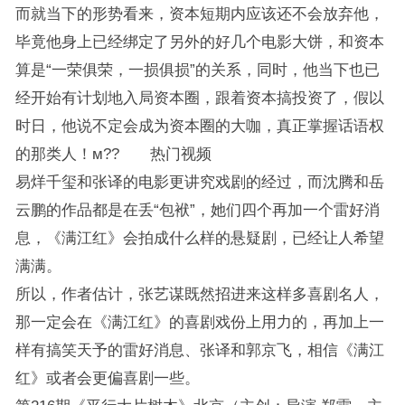
而就当下的形势看来，资本短期内应该还不会放弃他，
毕竟他身上已经绑定了另外的好几个电影大饼，和资本
算是“一荣俱荣，一损俱损”的关系，同时，他当下也已
经开始有计划地入局资本圈，跟着资本搞投资了，假以
时日，他说不定会成为资本圈的大咖，真正掌握话语权
的那类人！м?? 热门视频
易烊千玺和张译的电影更讲究戏剧的经过，而沈腾和岳
云鹏的作品都是在丢“包袱”，她们四个再加一个雷好消
息，《满江红》会拍成什么样的悬疑剧，已经让人希望
满满。
所以，作者估计，张艺谋既然招进来这样多喜剧名人，
那一定会在《满江红》的喜剧戏份上用力的，再加上一
样有搞笑天予的雷好消息、张译和郭京飞，相信《满江
红》或者会更偏喜剧一些。