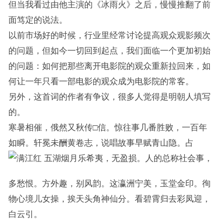
但当我看过由他主演的《冰雨火》之后，慢慢推翻了前
面笃定的说法。
以前市场好的时候，行业里经常讨论提高观众观影频次
的问题，但如今一切回到起点，我们面临一个更加初始
的问题：如何把那些离开电影院的观众重新拉回来，如
何让一年只看一部电影的观众成为电影院的常客。
另外，这首词的作者有争议，很多人觉得是明朝人填写
的。
寒暑相催，俄然又秋传□信。惊往事几番胜败，一百年
如瞬。轩冕未酬黄卷志，说唱故事早赋青山隐。占
五湖烟月乐希夷，无盈损。人的总称社会事，
多愁恨。方外趣，别风韵。这瀛洲宁美，玉堂金印。徇
物心境儿女操，挨天头角神仙分。看碧霄归去彩凤迎，
白云引。