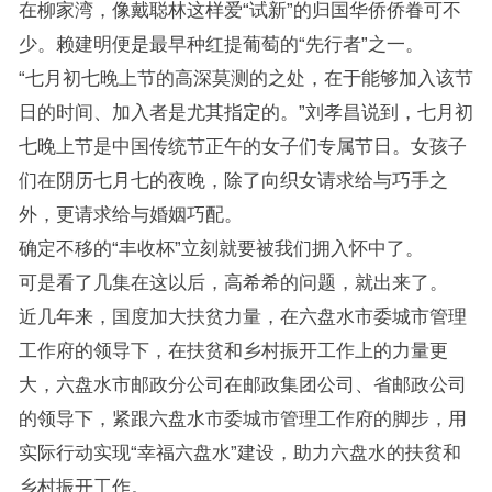
在柳家湾，像戴聪林这样爱“试新”的归国华侨侨眷可不
少。赖建明便是最早种红提葡萄的“先行者”之一。
“七月初七晚上节的高深莫测的之处，在于能够加入该节
日的时间、加入者是尤其指定的。”刘孝昌说到，七月初
七晚上节是中国传统节正午的女子们专属节日。女孩子
们在阴历七月七的夜晚，除了向织女请求给与巧手之
外，更请求给与婚姻巧配。
确定不移的“丰收杯”立刻就要被我们拥入怀中了。
可是看了几集在这以后，高希希的问题，就出来了。
近几年来，国度加大扶贫力量，在六盘水市委城市管理
工作府的领导下，在扶贫和乡村振开工作上的力量更
大，六盘水市邮政分公司在邮政集团公司、省邮政公司
的领导下，紧跟六盘水市委城市管理工作府的脚步，用
实际行动实现“幸福六盘水”建设，助力六盘水的扶贫和
乡村振开工作。