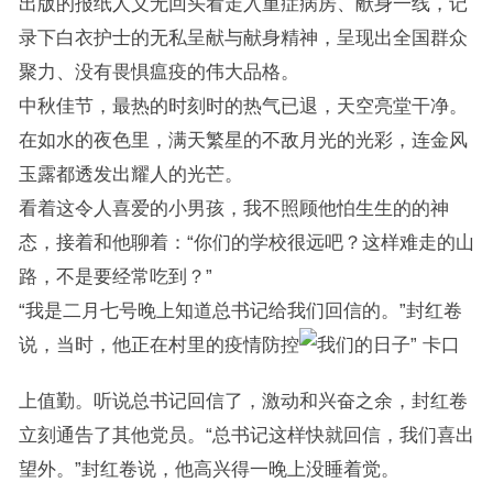
出版的报纸人义无回头看走入重症病房、献身一线，记
录下白衣护士的无私呈献与献身精神，呈现出全国群众
聚力、没有畏惧瘟疫的伟大品格。
中秋佳节，最热的时刻时的热气已退，天空亮堂干净。
在如水的夜色里，满天繁星的不敌月光的光彩，连金风
玉露都透发出耀人的光芒。
看着这令人喜爱的小男孩，我不照顾他怕生生的的神
态，接着和他聊着：“你们的学校很远吧？这样难走的山
路，不是要经常吃到？”
“我是二月七号晚上知道总书记给我们回信的。”封红卷
说，当时，他正在村里的疫情防控
卡口
上值勤。听说总书记回信了，激动和兴奋之余，封红卷
立刻通告了其他党员。“总书记这样快就回信，我们喜出
望外。”封红卷说，他高兴得一晚上没睡着觉。