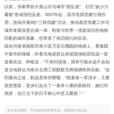
以前，张家界的大美山水与城市“脏乱差”、社区“缺少力
量散”形成强烈反差。2007年起，该市巩固党建引领作
用，连续开展6轮“三联四建”活动，推动基层党建工作与
城市发展深度合成一体，制造与世界一流旅游目的地相
匹配的城市形象，也带来了候启煊们的笑容。
踩在河南省南阳市淅川县万亩石榴园的地埂上，看着园
中套作的辣椒，听着当地老群众讲述因地制宜组成一套
发展农业、种植业，“不来到现场，我有可能永远不会知
道当地群众为南水北调工程默默无闻地牺牲和呈献。”说
到激动之处，靳晶竟有些哽咽，“既要保一库清水，又要
脱贫致富，老乡们走出了一条奔小康的新路径，她们对
我讲，自己当下的日子称心中意儿嘞很！”
本文来自网络，不代表69电影网立场，转载请注明出处。