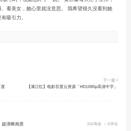
、看美女，她心里就没意思。 我希望很久没看到她
里有吸引力。
。
下一篇
百度
【满江红】电影百度云资源「HD1080p高清中字」
）超清晰画质
314
阅读
0
评论