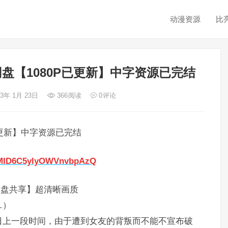
动漫资源
比
盘【1080P已更新】中字资源已完结
23年 1月 23日
366
阅读
0
评论
已更新】中字资源已完结
I5xMID6C5ylyOWVnvbpAzQ
网盘共享】超清晰画质
…）
日上一段时间，由于遭到女友的背叛而不能不宣布破