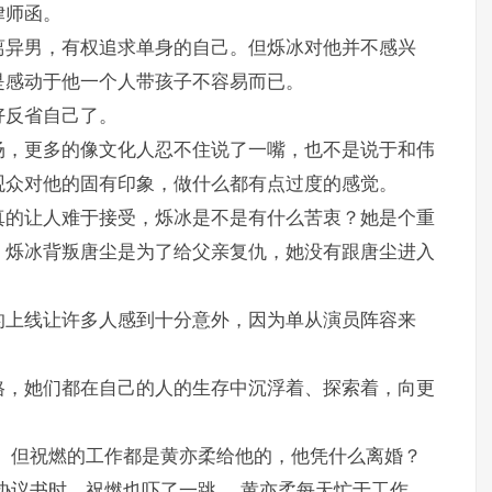
律师函。
离异男，有权追求单身的自己。但烁冰对他并不感兴
是感动于他一个人带孩子不容易而已。
好反省自己了。
场，更多的像文化人忍不住说了一嘴，也不是说于和伟
观众对他的固有印象，做什么都有点过度的感觉。
真的让人难于接受，烁冰是不是有什么苦衷？她是个重
，烁冰背叛唐尘是为了给父亲复仇，她没有跟唐尘进入
的上线让许多人感到十分意外，因为单从演员阵容来
格，她们都在自己的人的生存中沉浮着、探索着，向更
 但祝燃的工作都是黄亦柔给他的，他凭什么离婚？
协议书时，祝燃也吓了一跳。 黄亦柔每天忙于工作，