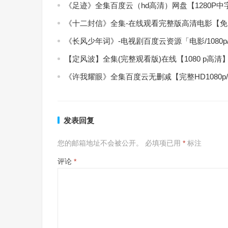
《足迹》全集百度云（hd高清）网盘【1280P
《十二封信》全集-在线观看完整版高清电影【
《长风少年词》-电视剧百度云资源「电影/1080
【定风波】全集(完整观看版)在线【1080 p高清
《许我耀眼》全集百度云无删减【完整HD1080p
发表回复
您的邮箱地址不会被公开。
必填项已用
*
标注
评论
*