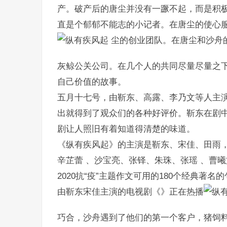
产。破产后的唐尘并没有一蹶不起，而是积
直是个郁郁不能志的小记者。在唐尘的使心
尘的创业团队。在唐尘和沙舟
灰鲸公关公司。在几个人的共同尽量尽量之
自己价值的故事。
五月十七号，由靳东、高露、李乃文等人主
出就得到了观众们的各种好评价。靳东在剧
剧让人照旧有着知道得清楚的味道。
《纵有疾风起》的主演是靳东、宋佳、田雨，
辛芷蕾 、沙宝亮、张铎、朱珠、张瑶 、曹曦
2020抗“疫”主题作文可用的180个经典著名
由靳东宋佳主演的电视剧《》正在热播
巧合，沙舟遇到了他们的第一个客户，猪饲料