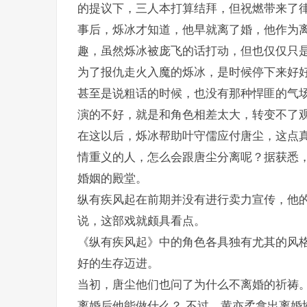
的提议下，三人本打算结拜，但祝燃带来了
事后，烁冰才知道，他早就离了婚，他作为
趣，虽然烁冰被庞飞的话打动，但也仅仅只
为了报仇走火入魔的烁冰，是时候停下来好
甚至是说粗话的时候，也没有那种悍匪的气
演的不好，就是和角色相差太大，转变不了
在这以后，烁冰帮助叶守儒应付唐尘，这点
情重义的人，怎么会跟唐尘分离呢？据获悉
婚姻的殿堂。
纵有疾风起在前期并没有进行卖力宣传，他
说，这部戏就颇具看点。
《纵有疾风起》中的角色各具独有尤其的风
好的生存迈进。
当初，唐尘他们也问了为什么不离婚的祈祷。
离婚后他能做什么？ 不过，黄亦柔拿出离婚