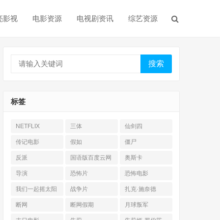
亮影视
电影资源
电视剧资讯
综艺资源
搜索
标签
NETFLIX
三体
仙剑四
传记电影
假如
僵尸
反派
国语版百度云网
奥斯卡
盘
导演
恐怖片
恐怖电影
我们一起摇太阳
战争片
扎克·施奈德
断网
断网假期
月球叛军