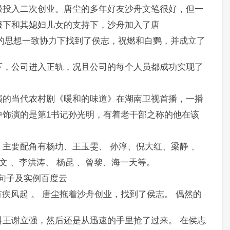
极投入二次创业。唐尘的多年好友沙舟文笔很好，但一
服下和其媳妇儿女的支持下，沙舟加入了唐
的思想一致协力下找到了侯志，祝燃和白鹦，并成立了
下，公司进入正轨，况且公司的每个人员都成功实现了
演的当代农村剧《暖和的味道》在湖南卫视首播，一播
中饰演的是第1书记孙光明，有着老干部之称的他在该
主要配角有杨玏、王玉雯、 孙淳、倪大红、梁静 、
文 、李洪涛、 杨昆 、曾黎、海一天等。
的句子及实例百度云
。 唐尘拖着沙舟创业，找到了侯志。 偶然的
王谢立强，然后还是从迅速的手里抢了过来。 在侯志