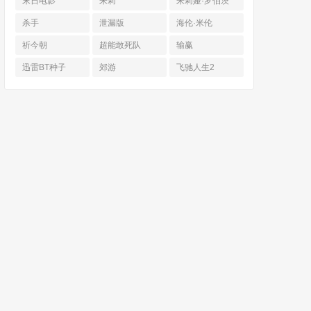
末日电影
朱莉
朱莉娅·罗伯茨
杀手
泄漏版
海伦·米伦
祈今朝
超能敢死队
输赢
迅雷BT种子
郊游
飞驰人生2