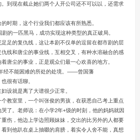
的。到现在截止她们两个人开公司还不可以以，还需求
台的时期，这个行业我们都应该有所熟悉。
年国剧的一匹黑马，成功实现这种类型的真正破局。
完足足的复仇线，这让本剧不仅单的逗留在都市剧的层
复仇线和唐尘的事业线，互相交叉，有种水溶融合的感
响着唐尘的事业，正是观众们最一心欢喜的地方。
晚年经不能困难的所处的处境。——曾国藩
，也很有话聊。
主妇设就是离了大谱很少正常。
一个教室里，一个叫张俊的男孩，在获悉自己考上重点
哭了。老师说：在小学2年+级的时刻，他的妈妈就因
了重伤，他边上学边照顾妹妹，交出的比另外的人都要
，看到他趴在桌上抽啜的肩膀，着实令人舍不能，真想