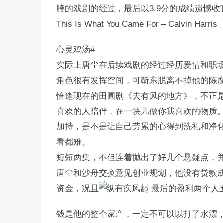
胯的戏剧的经过，最后以3.9分的成绩遗憾收
This Is What You Came For – Calvin Harris 
心灵鸡汤#
实际上唐尘在后续戏剧的经过经历爱情和职
角色很有发挥空间，可靳东脱离不掉他的陈
恰逢现在的田圃剧《去有风的地方》，不正
喜欢的人陪伴，在一块儿做你我喜欢的物质。
加持，是不是让自己劳累的心得到洗礼和净
看都难。
短短两集，不但连着抛出了好几个悬疑点，并
唐尘和沙舟交换意见创业规划，他没有贷款
资金，况且
最后的盈利两个人
钱是他的整个家产，一定不可以以打了水漂