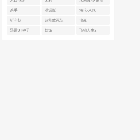
末日电影
朱莉
朱莉娅·罗伯茨
杀手
泄漏版
海伦·米伦
祈今朝
超能敢死队
输赢
迅雷BT种子
郊游
飞驰人生2