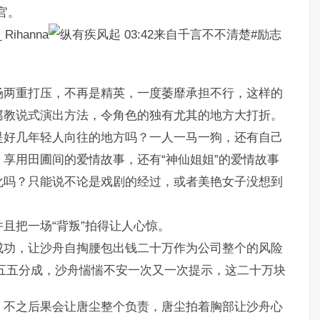
官。
_ Rihanna
03:42来自千言不不清楚#励志
场两重打压，不再是精英，一度萎靡承担不行，这样的
腐教说式演出方法，令角色的独有尤其的地方大打折。
是好几年轻人向往的地方吗？一人一马一狗，还有自己
享用田圃间的爱情故事，还有“神仙姐姐”的爱情故事
化吗？只能说不论是戏剧的经过，或者美艳女子没想到
且把一场“背叛”拍得让人心惊。
成功，让沙舟自掏腰包出钱二十万作为公司整个的风险
五五分成，沙舟惴惴不安一次又一次提示，这二十万块
，不之后果会让唐尘整个负责，唐尘拍着胸部让沙舟心