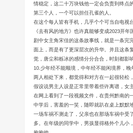
情稳定，这二十万块钱他一定会负责到终点
第三个人，一个可以担任孔雀的人。
在这个每人皆有手机，几乎个个可当自电视
《去有风的地方》也许真能够变成2023开
剧中女主角宋佳的这条故事线，就是一条完
面上，而是有了更深层次的升华。并且这条
觉，唐尘和栎冰的感情分分合合，时刻都影
10.少年经不能顺境，中年经不能闲境界，
两人相处下来，都觉得和对方在一起很轻松
假设说男主人设是正常里带着些许离谱，女
在网上看到了一段视频文件，在贵州黔南的
中学后，害羞的一笑，随即就趴在桌上默默地
一场车祸不测走了，父亲也在那场车祸中受
多。在年级的同学中，男孩显得格外个儿小
抱抱他。