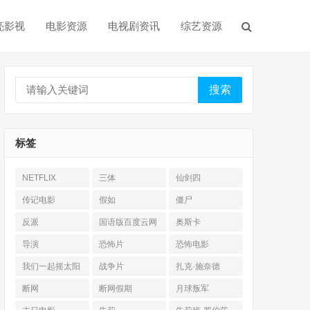
亮影视
电影资源
电视剧资讯
综艺资源
搜索
标签
NETFLIX
三体
仙剑四
传记电影
假如
僵尸
反派
国语版百度云网
奥斯卡
盘
导演
恐怖片
恐怖电影
我们一起摇太阳
战争片
扎克·施奈德
断网
断网假期
月球叛军