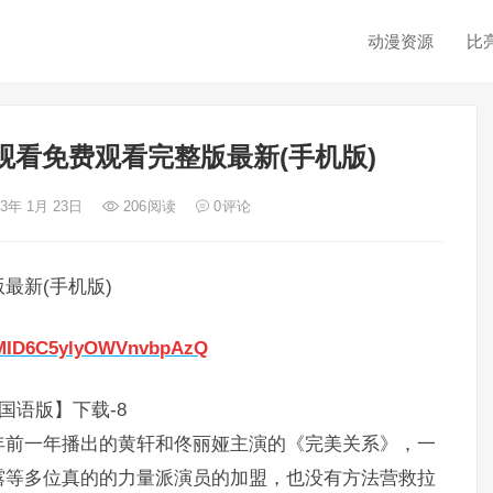
动漫资源
比
看免费观看完整版最新(手机版)
23年 1月 23日
206
阅读
0
评论
最新(手机版)
I5xMID6C5ylyOWVnvbpAzQ
国语版】下载-8
年前一年播出的黄轩和佟丽娅主演的《完美关系》，一
露等多位真的的力量派演员的加盟，也没有方法营救拉