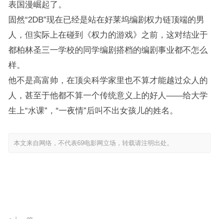
表国漫崛起了。
固然“2DB”现在已经是站在好莱坞编剧权力链顶端的男
人，但实际上在碰到《权力的游戏》之前，这对结业于
都柏林圣三一学校的同学编剧搭档的编剧事业都不怎么
样。
他不是高富帅，在顶尖科学家里也不算才能越过众人的
人，甚至于他都不算一个传统意义上的好人——给大学
生上“水课”，“一夜情”后叫不出女孩儿的姓名。
本文来自网络，不代表69电影网立场，转载请注明出处。