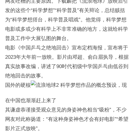
网友吐槽的主要原因。卞毓麟把《流浪地球》放映后引
发的这些个“科学梦想”“科学普及”有关辩论，总结赅括
为“科学梦想撘台，科学普及唱戏”。他觉得，科学梦想
电影或多或少有科学上不非常准确的地方，这就给科学
普及工作中大展弘图的舞台。
电影《中国乒乓之绝地回击》宣布定档海报，宣布将于
2023年大年前一放映。影片由邓超、俞白眉执导，根据
真实故事改编，讲述了90时代初级中学国乒乓由低谷到
绝地回击的故事。
国外的硬核
科学梦想作品的概念预设，现
在中国也渐渐赶上来了
其谦虚恭谨接受观众意见的身姿神色相当“吸粉”，不少
网友对此称扬道：“有这种身姿神色才会有好电影”“希望
影片正式放映”。