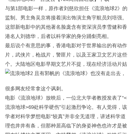
与第1部电影一样，原作者刘慈欣担任《流浪地球2》的
监制。男主角吴京将接着演出饰演主角宇航员刘培强。
这部新电影中的其他著名脸庞含有资深演员李雪健和香
港名人刘德华，后者以科学家的身分踊劁亮相。
最后说个有意思的事，香港电影对于世界输出的有动作
片，武侠片，枪战片，警匪片，以及王家卫文艺片这些
个。大陆地区电影早期文艺片不提，现在经济活动片姑
且有郭帆的《流浪地球》也没有走出去，
很多网友经常拿这个讽刺。
电影《流浪地球》放映后，一位北大学者教授发表了“<
流浪地球>69处科学硬伤”引起激烈争论。有人觉得，该
学者对科学梦想电影“较真”并非全无道理，讲述科学道
理也井井有条，但那种居高临下的身姿神色也许才是被