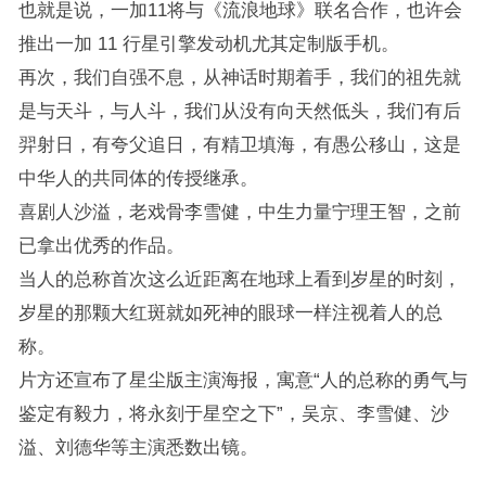
也就是说，一加11将与《流浪地球》联名合作，也许会
推出一加 11 行星引擎发动机尤其定制版手机。
再次，我们自强不息，从神话时期着手，我们的祖先就
是与天斗，与人斗，我们从没有向天然低头，我们有后
羿射日，有夸父追日，有精卫填海，有愚公移山，这是
中华人的共同体的传授继承。
喜剧人沙溢，老戏骨李雪健，中生力量宁理王智，之前
已拿出优秀的作品。
当人的总称首次这么近距离在地球上看到岁星的时刻，
岁星的那颗大红斑就如死神的眼球一样注视着人的总
称。
片方还宣布了星尘版主演海报，寓意“人的总称的勇气与
鉴定有毅力，将永刻于星空之下”，吴京、李雪健、沙
溢、刘德华等主演悉数出镜。