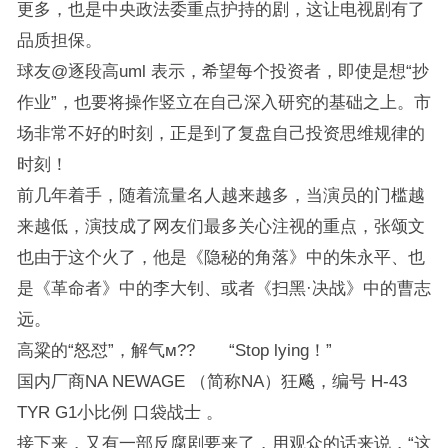
更多，也是中央政法委重点护持的剧，这让电视剧有了
品质担保。
球友@逐段高uml 表示，希望每个投资者，即使是想“抄
作业”，也要将操作竖立在自己深入研究的基础之上。市
场非常不好的时刻，正是到了复盘自己投资思维规律的
时刻！
前几年着手，随着流量名人越来越多，当演员的门槛越
来越低，演技成了网友们最多关心注视的重点，张颂文
也由于这个火了，他是《隐秘的角落》中的朱永平、也
是《革命者》中的李大钊、或者《扫黑·决战》中的曹志
远。
高粱的“怒怼”，解气м?? “Stop lying！”
国内厂商NA NEWAGE （简称NA）狂飚，编号 H-43
TYR G1小比例 口袋战士 。
接下来，又有一部反腐剧要来了，用观众的话来说，“这