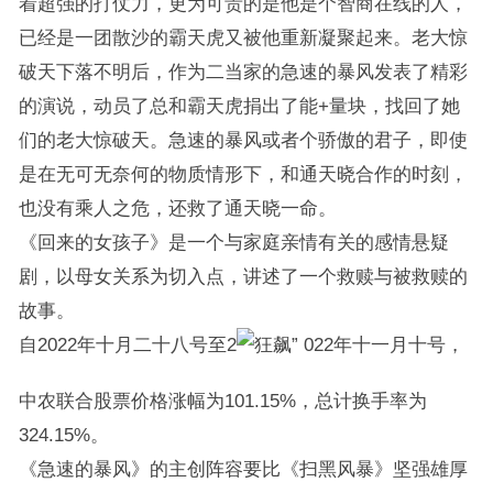
着超强的打仗力，更为可贵的是他是个智商在线的人，
已经是一团散沙的霸天虎又被他重新凝聚起来。老大惊
破天下落不明后，作为二当家的急速的暴风发表了精彩
的演说，动员了总和霸天虎捐出了能+量块，找回了她
们的老大惊破天。急速的暴风或者个骄傲的君子，即使
是在无可无奈何的物质情形下，和通天晓合作的时刻，
也没有乘人之危，还救了通天晓一命。
《回来的女孩子》是一个与家庭亲情有关的感情悬疑
剧，以母女关系为切入点，讲述了一个救赎与被救赎的
故事。
自2022年十月二十八号至2
022年十一月十号，
中农联合股票价格涨幅为101.15%，总计换手率为
324.15%。
《急速的暴风》的主创阵容要比《扫黑风暴》坚强雄厚