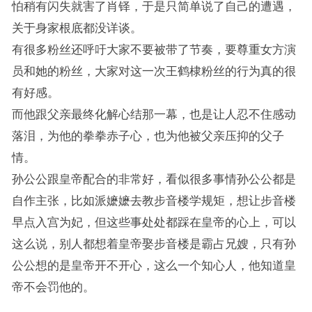
怕稍有闪失就害了肖铎，于是只简单说了自己的遭遇，
关于身家根底都没详谈。
有很多粉丝还呼吁大家不要被带了节奏，要尊重女方演
员和她的粉丝，大家对这一次王鹤棣粉丝的行为真的很
有好感。
而他跟父亲最终化解心结那一幕，也是让人忍不住感动
落泪，为他的拳拳赤子心，也为他被父亲压抑的父子
情。
孙公公跟皇帝配合的非常好，看似很多事情孙公公都是
自作主张，比如派嬷嬷去教步音楼学规矩，想让步音楼
早点入宫为妃，但这些事处处都踩在皇帝的心上，可以
这么说，别人都想着皇帝娶步音楼是霸占兄嫂，只有孙
公公想的是皇帝开不开心，这么一个知心人，他知道皇
帝不会罚他的。