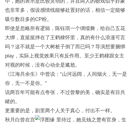
中，她的表示是比较灵动的，并且两人的吻戏似乎好象
也非常多，假设感情线能够处置好的话，相信一定能够
吸引数目多的CP粉。
即使是忽略所有逻辑，陈钰琪一个绸缎舞，给自己五花
大绑，直挺挺摔在了王鹤棣怀里，真的有什么浪漫可言
吗？这不就是一个大树桩子倒了而已吗？导演想要捆绑
play，实际上视觉效果只有反作用。至少王鹤棣跟女主
对视的时候，没有心动全是尴尬。
《江海共余生》中曾说：“山河远阔，人间烟火，无一是
你，无一不是你。”
说两百年可能有点夸张，不过曾黎的美，确实是有目共
睹的。
更重要的是，剧里两个人关于真心，付出不一样。
秋月白曾在宫
里待过，她见钱之楚有官身，生