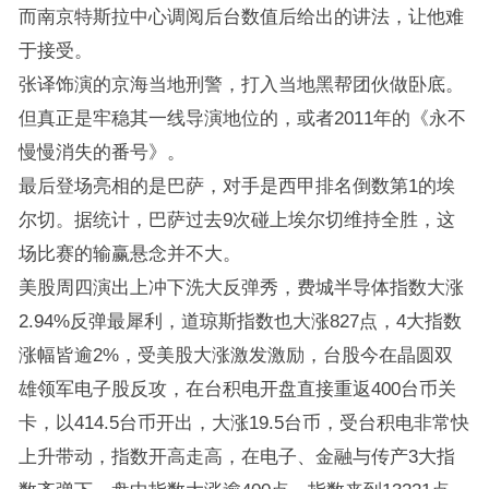
而南京特斯拉中心调阅后台数值后给出的讲法，让他难
于接受。
张译饰演的京海当地刑警，打入当地黑帮团伙做卧底。
但真正是牢稳其一线导演地位的，或者2011年的《永不
慢慢消失的番号》。
最后登场亮相的是巴萨，对手是西甲排名倒数第1的埃
尔切。据统计，巴萨过去9次碰上埃尔切维持全胜，这
场比赛的输赢悬念并不大。
美股周四演出上冲下洗大反弹秀，费城半导体指数大涨
2.94%反弹最犀利，道琼斯指数也大涨827点，4大指数
涨幅皆逾2%，受美股大涨激发激励，台股今在晶圆双
雄领军电子股反攻，在台积电开盘直接重返400台币关
卡，以414.5台币开出，大涨19.5台币，受台积电非常快
上升带动，指数开高走高，在电子、金融与传产3大指