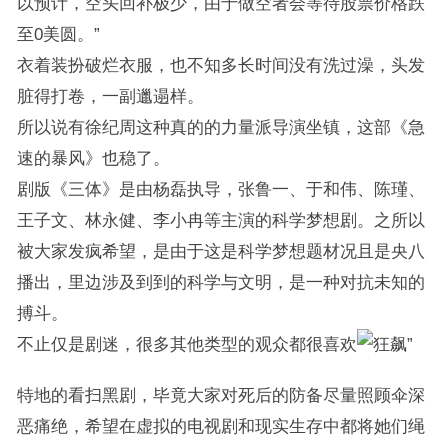
以预计，空头回补极少，由于做空者会等待股票价格跌
至0美圆。”
衣着装扮破烂衣服，也不知多长时间没有洗过澡，头发
脏得打卷，一副邋遢样。
所以说有徐纪周这种真的的力量派导演坐镇，这部《急
速的暴风》也稳了。
剧版《三体》是由杨磊执导，张鲁一、于和伟、陈瑾、
王子文、林永健、李小冉等主演的科学梦想剧。之所以
被大家发疯希望，是由于这是科学梦想题材况且是央八
播出，里边涉及到到的科学与文明，是一种对抗未知的
搏斗。
不止仅是剧迷，很多其他类型的观众都很喜欢
特地的看扫黑剧，毕竟大家对死后的防备尽量照顾伞深
恶痛绝，希望在虚拟的电视剧和现实生存中都将她们绳