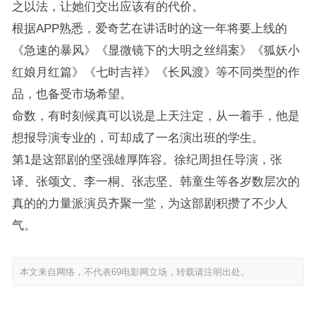
之以法，让她们交出应该有的代价。
根据APP熟悉，爱奇艺在讲话时的这一年将要上线的
《急速的暴风》《显微镜下的大明之丝绢案》《狐妖小
红娘月红篇》《七时吉祥》《长风渡》等不同类型的作
品，也备受市场希望。
命数，有时刻候真可以说是上天注定，从一着手，他是
想报导演专业的，可却成了一名演出班的学生。
第1是这部剧的坚强雄厚阵容。徐纪周担任导演，张
译、张颂文、李一桐、张志坚、韩童生等各岁数层次的
真的的力量派演员齐聚一堂，为这部剧积攒了不少人
气。
本文来自网络，不代表69电影网立场，转载请注明出处。