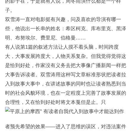
的影子在，于是就有人说，周冬雨演什么都是一个样
子。
双雪涛一直对电影挺有兴趣，问及喜欢的导演有哪一
些，他说出一长串的姓名：希区柯克、库布里克、黑泽
明、布努埃尔、费里尼、伯格曼……
有人说第1篇的叙述方法让人摸不着头脑，时间跨度
大，大事发展跨度大，人物关系复杂。但我觉得觉得这
是恰到好处，作家没有义务去把大事像广播新闻一样把
大事告诉读者。双雪涛用这种写文章标准形状把读者拉
入到故事大事中，在讲述故事的同时也让读者熟悉到当
时的社会风貌环境，也在一定程度上完善了故事发展的
合理性，又在恰到好处时将文本戛但是止。只
有读者自我代入到故事中才能达到作
者预先希望的效果——进入了思维的误区，对违法案件