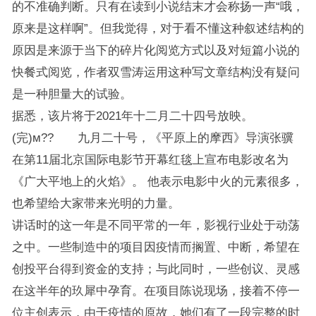
的不准确判断。只有在读到小说结末才会称扬一声“哦，
原来是这样啊”。但我觉得，对于看不懂这种叙述结构的
原因是来源于当下的碎片化阅览方式以及对短篇小说的
快餐式阅览，作者双雪涛运用这种写文章结构没有疑问
是一种胆量大的试验。
据悉，该片将于2021年十二月二十四号放映。
(完)м?? 九月二十号，《平原上的摩西》导演张骥
在第11届北京国际电影节开幕红毯上宣布电影改名为
《广大平地上的火焰》。 他表示电影中火的元素很多，
也希望给大家带来光明的力量。
讲话时的这一年是不同平常的一年，影视行业处于动荡
之中。一些制造中的项目因疫情而搁置、中断，希望在
创投平台得到资金的支持；与此同时，一些创议、灵感
在这半年的玖犀中孕育。在项目陈说现场，接着不停一
位主创表示，由于疫情的原故，她们有了一段完整的时