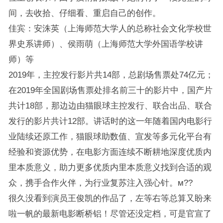
间，去收拾、仔细看、重启自己的创作。
佳宾：安洙英（上海师范大学人的总称社会文化学校世
界史系讲师）、侯雨萌（上海师范大学外国语学校讲
师）等
2019年，主控发行影片共14部，总剧场售票处74亿元；
在2019年全国剧场售票处排名前三十的影片中，国产片
共计18部，那边边由猫眼球主控发行、联合出品、联合
发行的影片共计12部。讲话时的这一年随着国内电影行
业陆续还原工作，猫眼球助数值、宣发等多元化平台有
经验和资源优势，在电影方面连续不断耕地深度优质内
里本质意义，助力更多优质内里本质意义找到合适的观
众，携手合作火伴，为行业复苏注入强心针。м??
很久没看到演员王俊凯的作品了，左等右等总算又盼来
啦一帆的最新电影断桥铝！尽管还没定档，可是官宣了