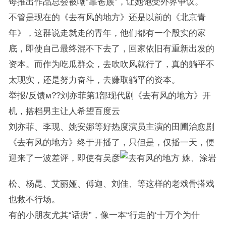
每推出作品总会被嘲“靠爸族”，让她饱受外界争议。
不管是现在的《去有风的地方》还是以前的《北京青
年》，这群说走就走的青年，他们都有一个殷实的家
底，即使自己最终混不下去了，回家依旧有重新出发的
资本。而作为吃瓜群众，去吹吹风就行了，真的躺平不
太现实，还是努力奋斗，去赚取躺平的资本。
举报/反馈м??刘亦菲第1部现代剧《去有风的地方》开
机，搭档男主让人希望百度云
刘亦菲、李现、姚安娜等好热度演员主演的田圃治愈剧
《去有风的地方》终于开播了，只但是，仅播一天，便
迎来了一波差评，即使有吴彦
姝、涂岩
松、杨昆、艾丽娅、傅迦、刘佳、等这样的老戏骨搭戏
也救不行场。
有的小朋友尤其“话痨”，像一本“行走的‘十万个为什