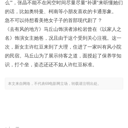
么’”，张晶不能不在闲空时间尽量尽量“补课”来听懂她们
的话，比如奥特曼、柯南等小朋友喜欢的卡通形象。
急不可以待想看美艳女子子的首部现代剧了 ?
《去有风的地方》马丘山饰演者涂松岩曾在《以家人之
名》饰演女主她爸，况且由于这个受到关心注视。这一
次，新女主许红豆来到了大理，住进了一家叫有风小院
的民宿。马丘山为了展示待客之道，面授起了保养学知
识，打个坐，姿态还还不如人许红豆标准。
本文来自网络，不代表69电影网立场，转载请注明出处。