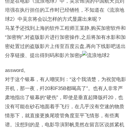
但是在电影《流浪地球》中，吴京饰演的中国航天员刘
培强在执行担任的工作时已经牺牲，不知道在《流浪地
球2》中吴京将会以怎样的方式显露出来呢？
马某予还找到上海的软件工程师王某静,购买加密软件和
“加密狗”,对盗版影片进行加密操作,之后将加有水影和加
密处置过的盗版影片上传至百度云盘,再向下线影吧送出
分享链接、提出得到码和影片加密p
assword。
对于这个银幕，有人嘲笑到：“这个我清楚，为祝贺电影
开机，那一夜，歼20和F35B都喝高了”。也有人非常严
肃地指出了银幕的“硬伤”，即使是垂直起降版歼20，也
没有可能在砂石地面着手飞行，在几乎没有空速的物质
情形下，就直接更换尾喷管角度至平飞情形，有些离
谱。没想到的是，电影导演郭帆竟然在留言区说抓紧机