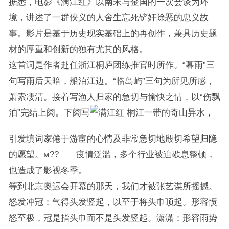
据悉，电影《满江红》以南宋与金国的一次会谈为环
境，讲述了一群侠义的人舍生忘死铲奸除恶的忠义故
事。影片是基于历史现实基础上的再创作，兼具历史题
材的厚重和创新的独有尤其的风格。
这首词是作者赴任浙江桐庐团练推官时所作。“暮雨”三
句写雨后天暗，船泊江边。“临岛屿”三句为所见所感，
萧索凄清。接着写渔人归家的急切与愉快之情，以“伤飘
泊”完结上阕。下阕写
桐江一带的奇山异水，
引发填词家倦于游宦的心情及非常急切地殷切希望归隐
的愿望。м?? 疫情泛滥，多个行业被迫歇息整顿，
也造成了影视冬季。
等到北京奥运会开幕的那天，我们才被张艺谋所摇撼。
怒发冲冠：气得头发竖起，以至于将头巾顶起。形容愤
怒至极，冠是指头巾而不是头发竖起。潇潇：形容雨势