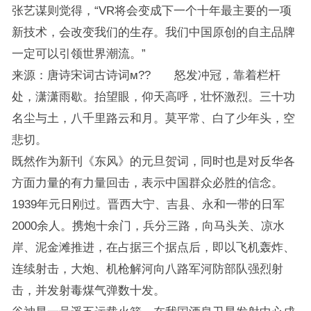
张艺谋则觉得，“VR将会变成下一个十年最主要的一项
新技术，会改变我们的生存。我们中国原创的自主品牌
一定可以引领世界潮流。”
来源：唐诗宋词古诗词м?? 怒发冲冠，靠着栏杆
处，潇潇雨歇。抬望眼，仰天高呼，壮怀激烈。三十功
名尘与土，八千里路云和月。莫平常、白了少年头，空
悲切。
既然作为新刊《东风》的元旦贺词，同时也是对反华各
方面力量的有力量回击，表示中国群众必胜的信念。
1939年元日刚过。晋西大宁、吉县、永和一带的日军
2000余人。携炮十余门，兵分三路，向马头关、凉水
岸、泥金滩推进，在占据三个据点后，即以飞机轰炸、
连续射击，大炮、机枪解河向八路军河防部队强烈射
击，并发射毒煤气弹数十发。