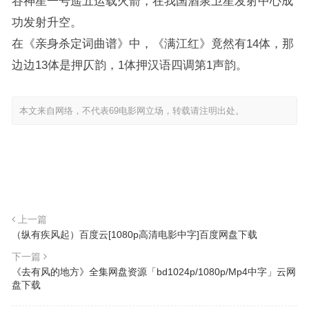
谷神星一号遥五运载火箭，在我国酒泉卫星发射中心成
功发射升空。
在《亲身杀定词曲谱》中，《满江红》竟然有14体，那
边边13体是押仄韵，1体押汉语四调第1声韵。
本文来自网络，不代表69电影网立场，转载请注明出处。
上一篇
（纵有疾风起）百度云[1080p高清电影中字]百度网盘下载
下一篇
《去有风的地方》全集网盘资源「bd1024p/1080p/Mp4中字」云网
盘下载