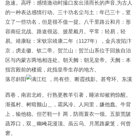
急速。高呼：感情激动时撮口发出清而长的声音,为古人
的一种表达感情行动。三十功名尘与土：年已三十，竖
立了一些功名，但是很不值一提。八千里路云和月：形
容南征北战、路途很远、披星戴月。平常：轻易，轻
易。靖康耻：宋钦宗靖康二年（1127年），金兵攻陷汴
京，虏走徽、钦二帝。贺兰山：贺兰山系位于回族自治
区与内蒙古两地相连处。朝天阙：朝见皇帝。天阙：本
指宫殿前的楼观，此指皇帝生存的地方。
落尽斜阳
，尚有些、断霞残影。甚弯环、东溪
西巷，南岩北岭。行熟更教羊引著，睡浓却被鸦惊醒。
渐孤村、树暗颤山＿，霜风冷。人间里，嫌他蠢。牛背
上，输他稳。但芒鞋一纟两，防雨蓑衣一领。五脏荒陂
蔬荐口，双＿幽崦花漫顶。虽云乌、月黑路蒙笼，何曾
窘。