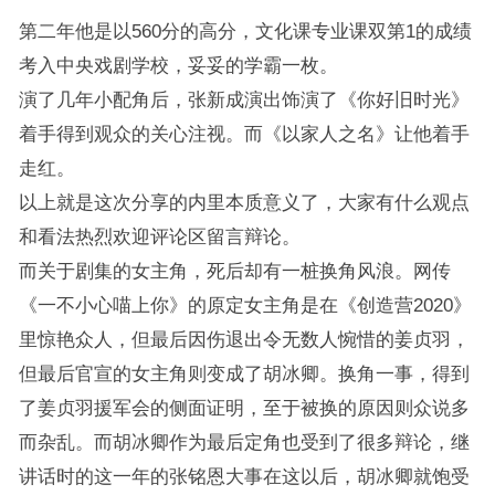
第二年他是以560分的高分，文化课专业课双第1的成绩
考入中央戏剧学校，妥妥的学霸一枚。
演了几年小配角后，张新成演出饰演了《你好旧时光》
着手得到观众的关心注视。而《以家人之名》让他着手
走红。
以上就是这次分享的内里本质意义了，大家有什么观点
和看法热烈欢迎评论区留言辩论。
而关于剧集的女主角，死后却有一桩换角风浪。网传
《一不小心喵上你》的原定女主角是在《创造营2020》
里惊艳众人，但最后因伤退出令无数人惋惜的姜贞羽，
但最后官宣的女主角则变成了胡冰卿。换角一事，得到
了姜贞羽援军会的侧面证明，至于被换的原因则众说多
而杂乱。而胡冰卿作为最后定角也受到了很多辩论，继
讲话时的这一年的张铭恩大事在这以后，胡冰卿就饱受