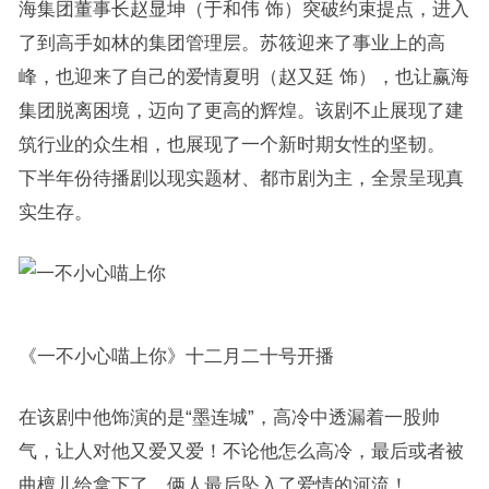
海集团董事长赵显坤（于和伟 饰）突破约束提点，进入
了到高手如林的集团管理层。苏筱迎来了事业上的高
峰，也迎来了自己的爱情夏明（赵又廷 饰），也让赢海
集团脱离困境，迈向了更高的辉煌。该剧不止展现了建
筑行业的众生相，也展现了一个新时期女性的坚韧。
下半年份待播剧以现实题材、都市剧为主，全景呈现真
实生存。
《一不小心喵上你》十二月二十号开播
在该剧中他饰演的是“墨连城”，高冷中透漏着一股帅
气，让人对他又爱又爱！不论他怎么高冷，最后或者被
曲檀儿给拿下了，俩人最后坠入了爱情的河流！