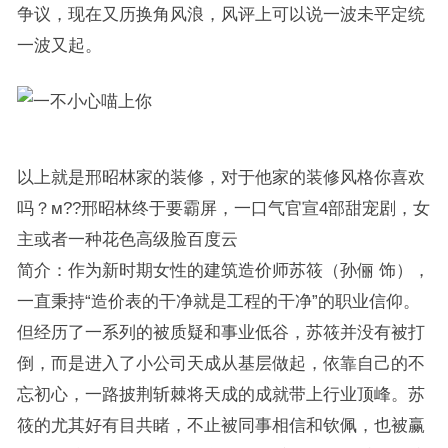
争议，现在又历换角风浪，风评上可以说一波未平定统
一波又起。
以上就是邢昭林家的装修，对于他家的装修风格你喜欢
吗？м??邢昭林终于要霸屏，一口气官宣4部甜宠剧，女
主或者一种花色高级脸百度云
简介：作为新时期女性的建筑造价师苏筱（孙俪 饰），
一直秉持“造价表的干净就是工程的干净”的职业信仰。
但经历了一系列的被质疑和事业低谷，苏筱并没有被打
倒，而是进入了小公司天成从基层做起，依靠自己的不
忘初心，一路披荆斩棘将天成的成就带上行业顶峰。苏
筱的尤其好有目共睹，不止被同事相信和钦佩，也被赢