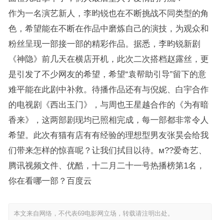
作为一名演艺新人，李昀锐也在不断挑战不同类型的角
色，希望能在不断在作品中磨炼自己的演技，为观众和
粉丝呈现一部接一部的精彩作品。据悉，李昀锐新剧
《神隐》前几天在横店开机，此次二次搭档赵露丝，更
是引发了不少网友的希望，希望“袁帮助引导”留下的意
难平能在此剧中补救。待播作品还有与倪妮、白宇合作
的电视剧《西出玉门》，与周也王星越合作的《为有暗
香来》，这两部剧现均已照相完成，每一部都非常令人
希望。此次有猫有店有有经验的理想型男友张昊会给我
们带来怎样的惊喜呢？让我们拭目以待。м??爱奇艺、
腾讯视频文件、优酷，十二月二十一号热播榜第1名，
你在看哪一部？百度云
本文来自网络，不代表69电影网立场，转载请注明出处。