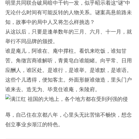
明里共同联合破局暗中千钧一发，似乎昭示着这“谜”中
无论什么时间有可能反转的人物关系。谜案高悬前路未
知，故事中的局中人又将怎么样挑选？
从这以后，只要是逢单数年的三月、六月、十一月，就
举行不同品牌的颁授。
谁是庵儿，阿谁在、庵中撑柱。看饥来吃饭，谁知甘
苦。角徵宫商谁解听，青黄皂白谁能睹。向平常、日用
应酬人，谁区处。是谁行，是谁举。是谁默，是谁语。
这些个儿透得，便知客主。外面形躯谁做造，里头门户
谁来去。造无为、毕竟住谁庵，朱陵府。
祖国的大地上，各个地方都在受到列强的侵
辱，自己住在京都八年，心里头无比苦恼不畅快，想念
创立事业乡渐江的特色。