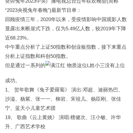
癸卯兔年2023中央广播电视总台过年联欢晚会(简称
“2023央视兔年春晚”)最新节目单：
回顾疫情三年，2020年以来，受疫情影响中国观影人数
显露出来断崖式下跌，仅为5.49亿人数，较2019年下降
近68.23%。
中午重点分析了上证50指数和创业板指数，接下来重点
分析上证指数和科创50指数。
但是通过一系列的
物质这位L姓小三没有上位
成功。
1、 贺年歌舞《兔子爱羅蔔》 演出:邓超、迪丽热巴、
沙溢、杨紫、张一一、柳岩、宋祖儿、杨臣刚、张佳
宁、蓝天小儿童艺术团
19、 歌曲《云上黄姚》 演唱:檀健次、汪小敏、许华
升、广西艺术学校