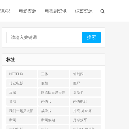
亮影视
电影资源
电视剧资讯
综艺资源
搜索
标签
NETFLIX
三体
仙剑四
传记电影
假如
僵尸
反派
国语版百度云网
奥斯卡
盘
导演
恐怖片
恐怖电影
我们一起摇太阳
战争片
扎克·施奈德
断网
断网假期
月球叛军