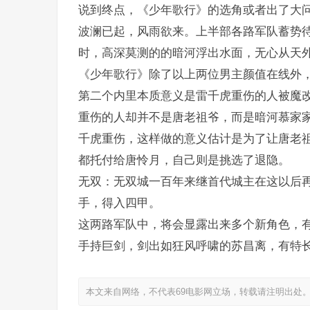
说到终点，《少年歌行》的选角或者出了大
波澜已起，风雨欲来。上半部各路军队蓄势
时，高深莫测的的暗河浮出水面，无心从天
《少年歌行》除了以上两位男主颜值在线外
第二个内里本质意义是雷千虎重伤的人被魔
重伤的人却并不是唐老祖爷，而是暗河慕家
千虎重伤，这样做的意义估计是为了让唐老
都托付给唐怜月，自己则是挑选了退隐。
无双：无双城一百年来继首代城主在这以后
手，得入四甲。
这两路军队中，将会显露出来多个新角色，
手持巨剑，剑出如狂风呼啸的苏昌离，有特
本文来自网络，不代表69电影网立场，转载请注明出处