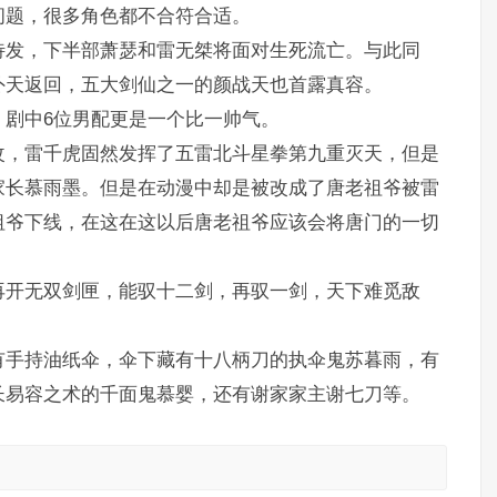
问题，很多角色都不合符合适。
待发，下半部萧瑟和雷无桀将面对生死流亡。与此同
外天返回，五大剑仙之一的颜战天也首露真容。
，剧中6位男配更是一个比一帅气。
改，雷千虎固然发挥了五雷北斗星拳第九重灭天，但是
家长慕雨墨。但是在动漫中却是被改成了唐老祖爷被雷
祖爷下线，在这在这以后唐老祖爷应该会将唐门的一切
再开无双剑匣，能驭十二剑，再驭一剑，天下难觅敌
有手持油纸伞，伞下藏有十八柄刀的执伞鬼苏暮雨，有
长易容之术的千面鬼慕婴，还有谢家家主谢七刀等。
。