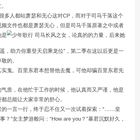
忙。
很多人都站萧瑟和无心这对CP，而对于司马千落这个
视频文件也都是萧瑟无心，但是司马千落原著之中或者
她是
司马长风之女，论真的的力量，后来她
逍遥，助力你重登天启乘龙位”，第二季在这以后更是一
尊敬的。
其实鬼。百里东君本想替他去魔，可他却骗百里东君先
的气质，在他忙于工作的时候，他认真而又严谨，他是
型都总能让大家非常的舒心。
的一言一行，终于忍不住又一次试着探索：“……皇
”女主梦游般问：“How are you？”暴君沉默好久，
”