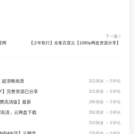
下一篇
度网
【少年歌行】全集百度云【1080p网盘资源分享】
）超清晰画质
313
阅读
0
评论
中字】完整资源已分享
315
阅读
0
评论
免费高清版】最新
288
阅读
0
评论
p/高清」云网盘下载
292
阅读
0
评论
】
310
阅读
0
评论
/MP4中字】云网盘
276
阅读
0
评论