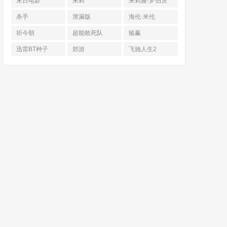
末日电影
朱莉
朱莉娅·罗伯茨
杀手
泄漏版
海伦·米伦
祈今朝
超能敢死队
输赢
迅雷BT种子
郊游
飞驰人生2