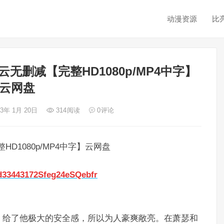
动漫资源
比
无删减【完整HD1080p/MP4中字】
云网盘
23年 1月 20日
314
阅读
0
评论
D1080p/MP4中字】云网盘
1d33443172Sfeg24eSQebfr
，给了他极大的安全感，所以为人豪爽敞亮。在萧瑟和