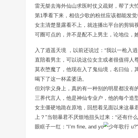
雷无桀去海外仙山求医时仗义疏财，帮了大
第1季看下来，相信少歌的粉丝应该都能发觉
女主清楚显露看不上，就连播出平台的剪辑
可圈可点的，并不是配不上男主，论地位，
入了逍遥天境 ，以前还说过：“我以一枪入
直陪着男主，可以说这位女主或者很值得人
莫衣堕魔了，他现在入了鬼仙境，名曰仙，
喝下了这一杯孟婆汤。
但刘学义身上，真的有一种别的明星都没有
三界代言人，他是神仙专业户，他的每个造
女主僵硬地跪在原地，回想着见面以来这暴君
上？”当朝暴君不厌烦地扭头过来：“还有什么事？
眼眶子一红：“I’m fine, and yo
u?