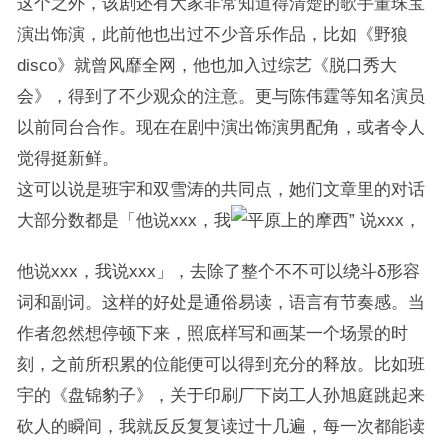
这个之外，该剧还有大家非常知道得清楚的歌手董珠宝
演出饰演，此前他也出过不少音乐作品，比如《野狼
disco》就曾风靡全网，他也加入过综艺《脱口秀大
会》，得到了不少观众的注意。更与陈伟霆等知名演员
以前同台合作。现在在剧中演出饰演男配角，或者令人
觉得挺新鲜。
这可以说是班宇和双雪涛的共同点，她们文章里的对话
大部分数都是「他说xxx，我
说xxx，
他说xxx，我说xxx」，去除了整个不不可以绕斗δ形容
词和副词。这样的好处是通俗易读，语言有节奏感。当
作者忽然想停顿下来，照底样写和画某一个场景的时
刻，之前所积累的位能便可以得到充分的释放。比如班
宇的《盘锦豹子》，关于印刷厂下岗工人孙旭庭跳起来
砍人的瞬间，我就反反复复读过十几遍，每一次都能读