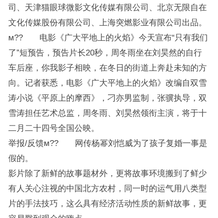
司、天津猫眼球微影文化传媒有限公司、北京无限自在
文化传媒股份有限公司、上海突燃影业有限公司出品。
м?? 电影《广大平地上的火焰》今天宣布“只有我们
了”短预告，预告片长20秒，周冬雨坐在刘昊然的自行
车后座，你我影子相映，在冬日的街道上奔赴未知的方
向。记者获悉，电影《广大平地上的火焰》改编自双雪
涛小说《平原上的摩西》，刁亦男监制，张骥执导，双
雪涛担任艺术总监，周冬雨、刘昊然领衔主演，将于十
二月二十四号全国公映。
举报/反馈м?? 网传杨幂刘恺威为了孩子复婚一事是
假的。
影片除了新鲜的故事题材外，更将故事环境搬到了鲜少
有人关心注视的中国北方农村，同一时的运气用八类型
片的手法技巧，这么具有经济活动性质的新鲜故事，更