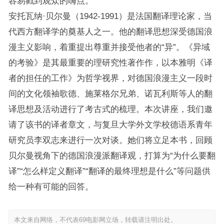
容易戳到观众的嗨点。
安托瓦纳·贝尔曼（1942-1991）是法国翻译理论家，当
代西方翻译学的奠基人之一。他的翻译思想深受德国浪
漫主义影响，着重提出尊重并接受他者的“异”。《异域
的考验》是其最重要的理研究性著作作，以本雅明《译
者的担任的工作》为哲学视界，对德国浪漫主义一段时
间的文化领袖歌德、施莱格尔兄弟、诺瓦利斯等人的翻
译思想及活动进行了考古式的梳理。本次讲座，我们邀
请了该书的译者章文，与复旦大学外文学校德语系青年
研究员李双志来进行一次对谈。她们将立足本书，回顾
贝尔曼视角下的德国浪漫派翻译观，打算为“为什么要翻
译”“怎么样定义翻译”“翻译的最终理想是什么”等问题供
给一种有可能的回答。
本文来自网络，不代表69电影网立场，转载请注明出处。