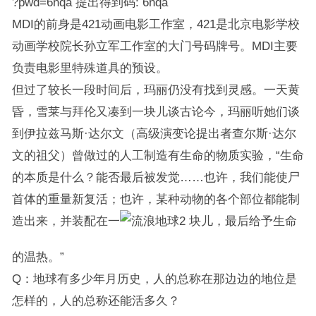
?pwd=6nqa 提出得到码: 6nqa
MDI的前身是421动画电影工作室，421是北京电影学校
动画学校院长孙立军工作室的大门号码牌号。MDI主要
负责电影里特殊道具的预设。
但过了较长一段时间后，玛丽仍没有找到灵感。一天黄
昏，雪莱与拜伦又凑到一块儿谈古论今，玛丽听她们谈
到伊拉兹马斯·达尔文（高级演变论提出者查尔斯·达尔
文的祖父）曾做过的人工制造有生命的物质实验，“生命
的本质是什么？能否最后被发觉……也许，我们能使尸
首体的重量新复活；也许，某种动物的各个部位都能制
造出来，并装配在一
块儿，最后给予生命
的温热。”
Q：地球有多少年月历史，人的总称在那边边的地位是
怎样的，人的总称还能活多久？