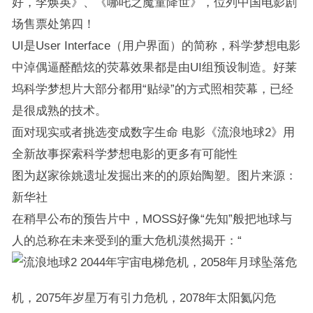
好，李焕英》、《哪吒之魔童降世》，位列中国电影剧
场售票处第四！
UI是User Interface（用户界面）的简称，科学梦想电影
中淖偶逼醛酷炫的荧幕效果都是由UI组预设制造。好莱
坞科学梦想片大部分都用“贴绿”的方式照相荧幕，已经
是很成熟的技术。
面对现实或者挑选变成数字生命 电影《流浪地球2》用
全新故事探索科学梦想电影的更多有可能性
图为赵家徐姚遗址发掘出来的的原始陶塑。图片来源：
新华社
在稍早公布的预告片中，MOSS好像“先知”般把地球与
人的总称在未来受到的重大危机漠然揭开：“
2044年宇宙电梯危机，2058年月球坠落危
机，2075年岁星万有引力危机，2078年太阳氦闪危