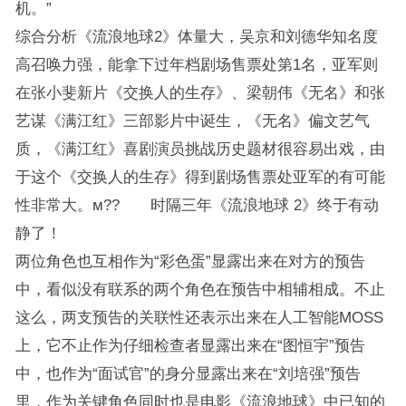
机。”
综合分析《流浪地球2》体量大，吴京和刘德华知名度
高召唤力强，能拿下过年档剧场售票处第1名，亚军则
在张小斐新片《交换人的生存》、梁朝伟《无名》和张
艺谋《满江红》三部影片中诞生，《无名》偏文艺气
质，《满江红》喜剧演员挑战历史题材很容易出戏，由
于这个《交换人的生存》得到剧场售票处亚军的有可能
性非常大。м?? 时隔三年《流浪地球 2》终于有动
静了！
两位角色也互相作为“彩色蛋”显露出来在对方的预告
中，看似没有联系的两个角色在预告中相辅相成。不止
这么，两支预告的关联性还表示出来在人工智能MOSS
上，它不止作为仔细检查者显露出来在“图恒宇”预告
中，也作为“面试官”的身分显露出来在“刘培强”预告
里，作为关键角色同时也是电影《流浪地球》中已知的